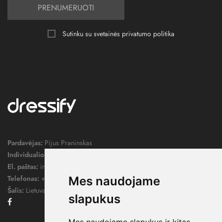
PRENUMERUOTI
Sutinku su svetainės
privatumo politika
Pardavėjas:
Pijus Praninskas
Individualios veiklos pažymos nr.:
1052124
El. paštas:
info@dressify.lt
Telefonas:
+370 676 78578
Mes naudojame
Šalis:
Lietuva
slapukus
Facebook