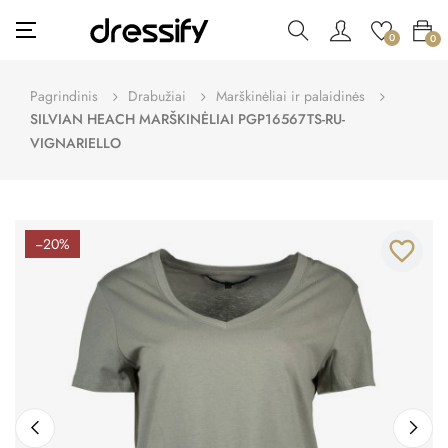
Toggle
☰
0
0
navigation
Pagrindinis
Drabužiai
Marškinėliai ir palaidinės
SILVIAN HEACH MARŠKINĖLIAI PGP16567TS-RU-
VIGNARIELLO
−20%
favorite_border