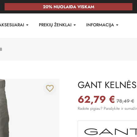
20% NUOLAIDA VISKAM
AKSESUARAI
PREKIŲ ŽENKLAI
INFORMACIJA
8
GANT KELNĖS
favorite_border
62,79 €
78,49 €
Radote pigiau? Parašykite ir sumaži