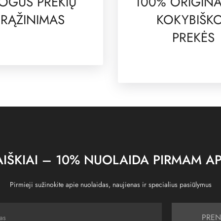
OGUS PREKIŲ
100% ORIGINA
RĄŽINIMAS
KOKYBIŠK
PREKĖS
IŠKIAI – 10% NUOLAIDA PIRMAM AP
Pirmieji sužinokite apie nuolaidas, naujienas ir specialius pasiūlymus
PREN