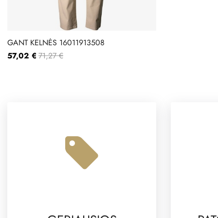
GANT KELNĖS 16011913508
57,02 €
71,27 €