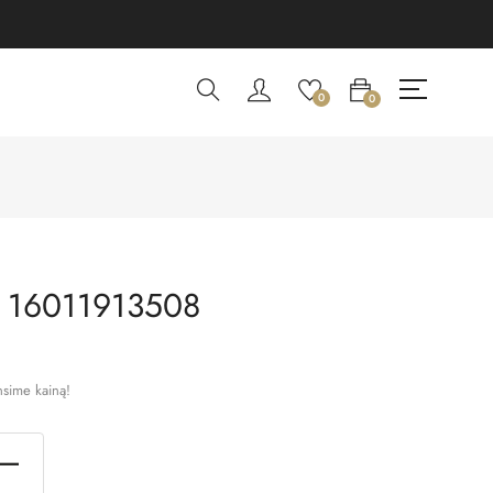
0
0
 16011913508
nsime kainą!