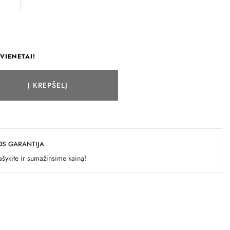
VIENETAI!
Į KREPŠELĮ
OS GARANTIJA
šykite ir sumažinsime kainą!