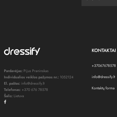
KONTAKTAI
+37067678578
Pardavėjas:
Pijus Praninskas
info@dressify.lt
Individualios veiklos pažymos nr.:
1052124
El. paštas:
info@dressify.lt
Kontaktų forma
Telefonas:
+370 676 78578
Šalis:
Lietuva
Facebook