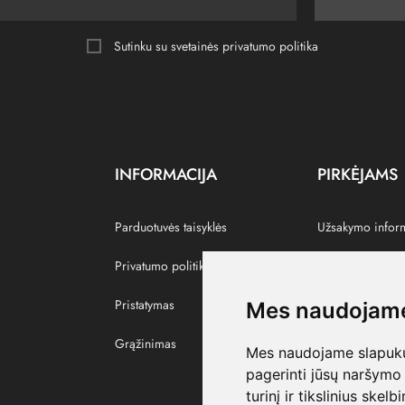
Sutinku su svetainės
privatumo politika
INFORMACIJA
PIRKĖJAMS
Parduotuvės taisyklės
Užsakymo infor
Privatumo politika
Grąžinti prekes
Pristatymas
Paskyra
Mes naudojame
Grąžinimas
Pamėgtos prekė
Mes naudojame slapukus
pagerinti jūsų naršymo 
turinį ir tikslinius skel