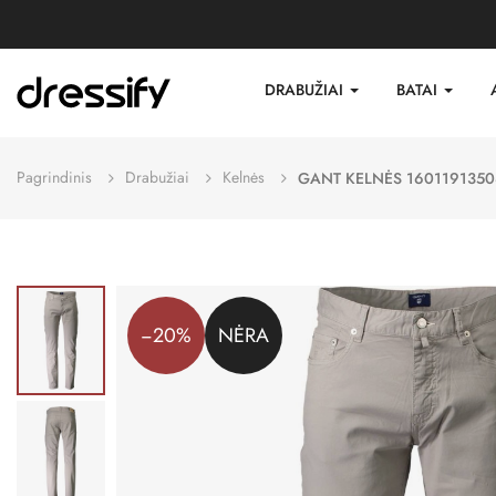
DRABUŽIAI
BATAI
Pagrindinis
Drabužiai
Kelnės
GANT KELNĖS 1601191350
−20%
NĖRA