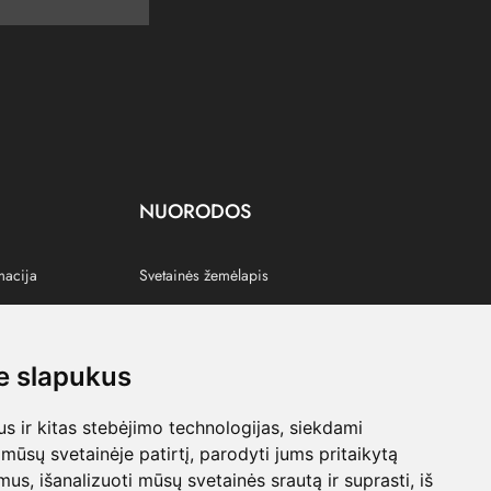
NUORODOS
macija
Svetainės žemėlapis
 slapukus
s
 ir kitas stebėjimo technologijas, siekdami
mūsų svetainėje patirtį, parodyti jums pritaikytą
bimus, išanalizuoti mūsų svetainės srautą ir suprasti, iš