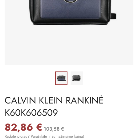
CALVIN KLEIN RANKINĖ
K60K606509
82,86 €
103,58 €
Radote pigiau? Parašykite ir sumažinsime kainą!