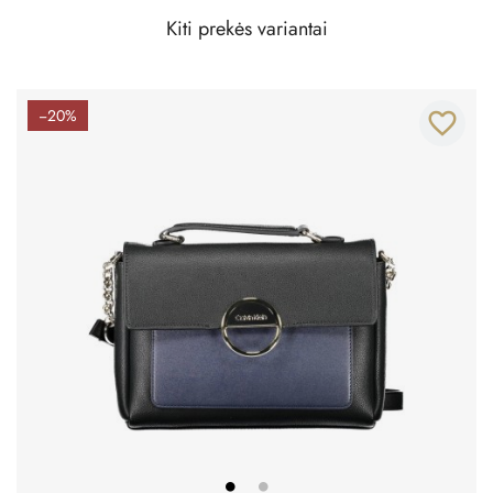
Kiti prekės variantai
−20%
favorite_border