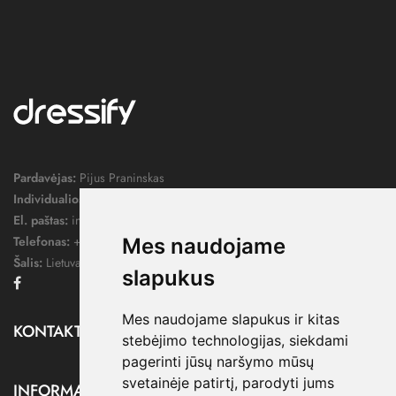
Pardavėjas:
Pijus Praninskas
Individualios veiklos pažymos nr.:
1052124
El. paštas:
info@dressify.lt
Telefonas:
+370 676 78578
Mes naudojame
Šalis:
Lietuva
slapukus
Facebook
Mes naudojame slapukus ir kitas
KONTAKTAI

stebėjimo technologijas, siekdami
pagerinti jūsų naršymo mūsų
svetainėje patirtį, parodyti jums
INFORMACIJA
