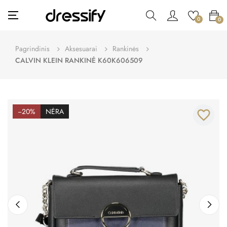
Toggle
☰
0
0
navigation
Pagrindinis
Aksesuarai
Rankinės
CALVIN KLEIN RANKINĖ K60K606509
−20%
NĖRA
favorite_border