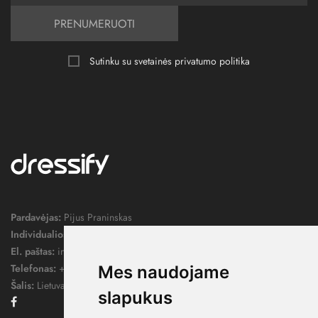
PRENUMERUOTI
Sutinku su svetainės
privatumo politika
Pardavėjas:
Pijus Praninskas
Individualios veiklos pažymos nr.:
1052124
El. paštas:
info@dressify.lt
Telefonas:
+370 676 78578
Mes naudojame
Šalis:
Lietuva
slapukus
Facebook