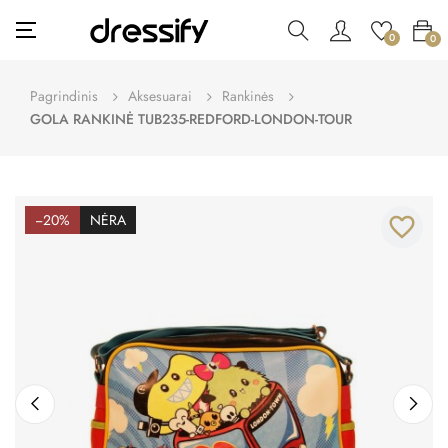
Toggle
☰
0
0
navigation
Pagrindinis
Aksesuarai
Rankinės
GOLA RANKINĖ TUB235-REDFORD-LONDON-TOUR
−20%
NĖRA
favorite_border