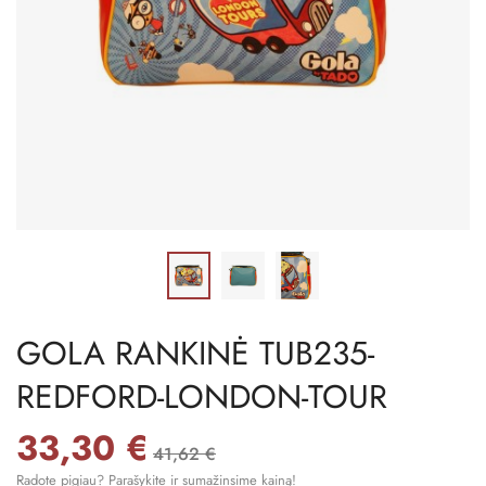
GOLA RANKINĖ TUB235-
REDFORD-LONDON-TOUR
33,30 €
41,62 €
Radote pigiau? Parašykite ir sumažinsime kainą!