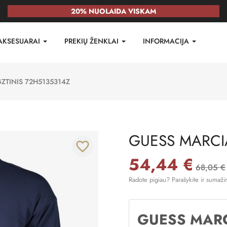
20% NUOLAIDA VISKAM
AKSESUARAI
PREKIŲ ŽENKLAI
INFORMACIJA
TINIS 72H5135314Z
GUESS MARCI
favorite_border
54,44 €
68,05 €
Radote pigiau? Parašykite ir sumaži
GUESS MAR