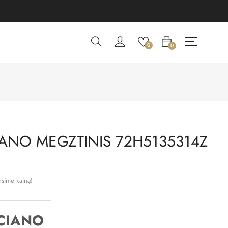
0
0
ANO MEGZTINIS 72H5135314Z
nsime kainą!
CIANO