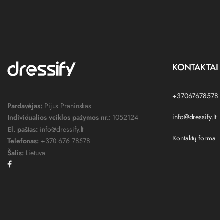
KONTAKTAI
+37067678578
Pardavėjas:
Pijus Praninskas
info@dressify.lt
Individualios veiklos pažymos nr.:
1052124
El. paštas:
info@dressify.lt
Kontaktų forma
Telefonas:
+370 676 78578
Šalis:
Lietuva
Facebook