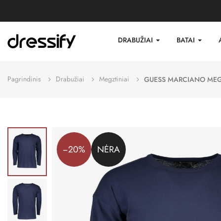
DRABUŽIAI
BATAI
Pagrindinis
Drabužiai
Megztiniai
GUESS MARCIANO MEGZ
−20%
NĖRA