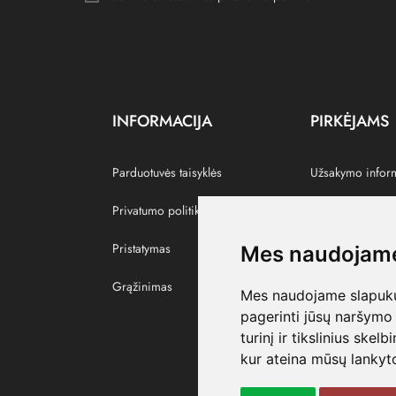
INFORMACIJA
PIRKĖJAMS
Parduotuvės taisyklės
Užsakymo infor
Privatumo politika
Grąžinti prekes
Pristatymas
Paskyra
Mes naudojame
Grąžinimas
Pamėgtos prekė
Mes naudojame slapukus
pagerinti jūsų naršymo 
turinį ir tikslinius skel
kur ateina mūsų lankyto