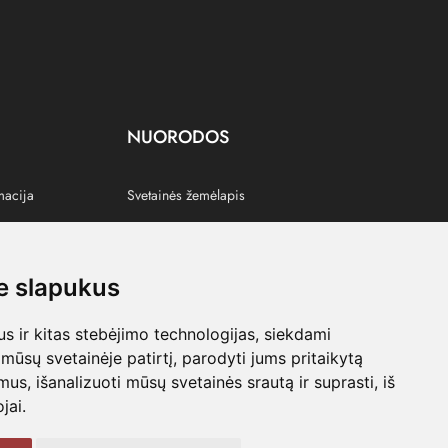
NUORODOS
macija
Svetainės žemėlapis
 slapukus
s
 ir kitas stebėjimo technologijas, siekdami
mūsų svetainėje patirtį, parodyti jums pritaikytą
bimus, išanalizuoti mūsų svetainės srautą ir suprasti, iš
jai.