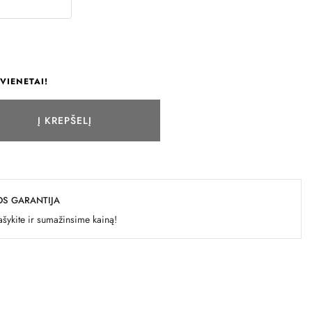
VIENETAI!
Į KREPŠELĮ
OS GARANTIJA
šykite ir sumažinsime kainą!