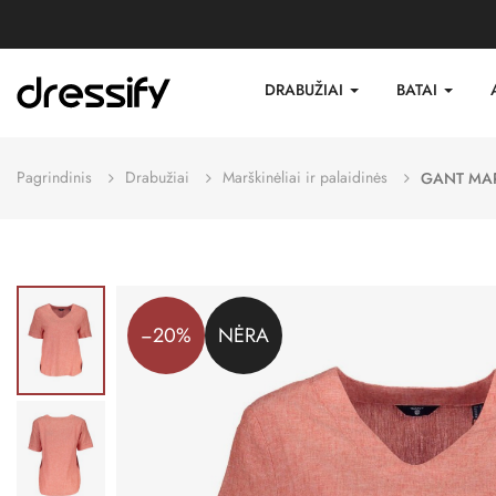
DRABUŽIAI
BATAI
Pagrindinis
Drabužiai
Marškinėliai ir palaidinės
GANT MAR
−20%
NĖRA