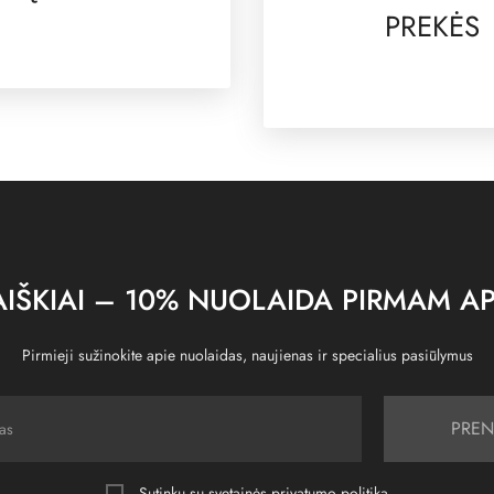
PREKĖS
IŠKIAI – 10% NUOLAIDA PIRMAM AP
Pirmieji sužinokite apie nuolaidas, naujienas ir specialius pasiūlymus
PREN
Sutinku su svetainės
privatumo politika