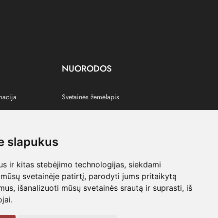
NUORODOS
macija
Svetainės žemėlapis
 slapukus
s
 ir kitas stebėjimo technologijas, siekdami
mūsų svetainėje patirtį, parodyti jums pritaikytą
bimus, išanalizuoti mūsų svetainės srautą ir suprasti, iš
jai.