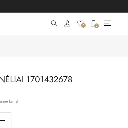
0
0
ĖLIAI 1701432678
nsime kainą!