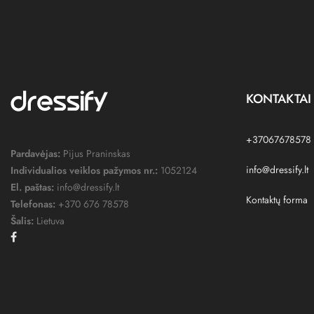
KONTAKTAI
+37067678578
Pardavėjas:
Pijus Praninskas
info@dressify.lt
Individualios veiklos pažymos nr.:
1052124
El. paštas:
info@dressify.lt
Kontaktų forma
Telefonas:
+370 676 78578
Šalis:
Lietuva
Facebook