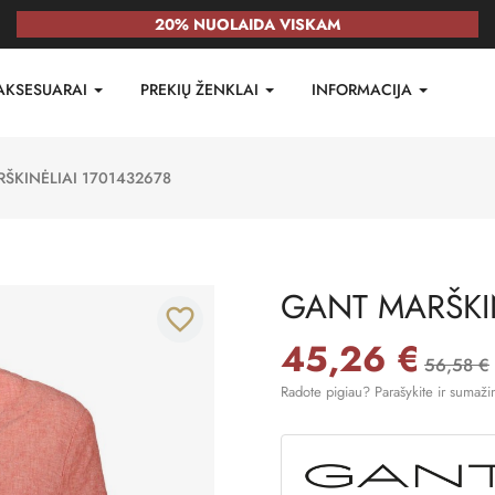
20% NUOLAIDA VISKAM
AKSESUARAI
PREKIŲ ŽENKLAI
INFORMACIJA
ŠKINĖLIAI 1701432678
GANT MARŠKIN
favorite_border
45,26 €
56,58 €
Radote pigiau? Parašykite ir sumaži