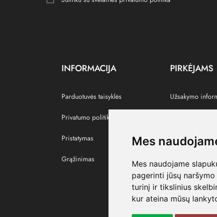
INFORMACIJA
PIRKĖJAMS
Parduotuvės taisyklės
Užsakymo infor
Privatumo politika
Grąžinti prekes
Pristatymas
Paskyra
Mes naudojame
Grąžinimas
Pamėgtos prekė
Mes naudojame slapukus
pagerinti jūsų naršymo 
turinį ir tikslinius skel
kur ateina mūsų lankyto