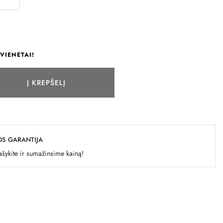
VIENETAI!
Į KREPŠELĮ
OS GARANTIJA
šykite ir sumažinsime kainą!