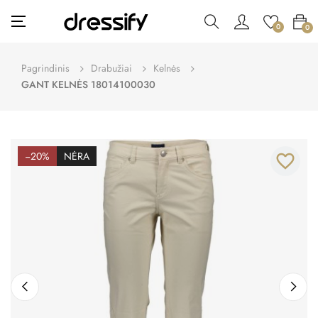
Toggle
☰
0
0
navigation
Pagrindinis
Drabužiai
Kelnės
GANT KELNĖS 18014100030
−20%
NĖRA
favorite_border