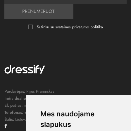
PRENUMERUOTI
Sutinku su svetainės
privatumo politika
Pardavėjas:
Pijus Praninskas
Individualios veiklos pažymos nr.:
1052124
El. paštas:
info@dressify.lt
Telefonas:
+370 676 78578
Mes naudojame
Šalis:
Lietuva
slapukus
Facebook