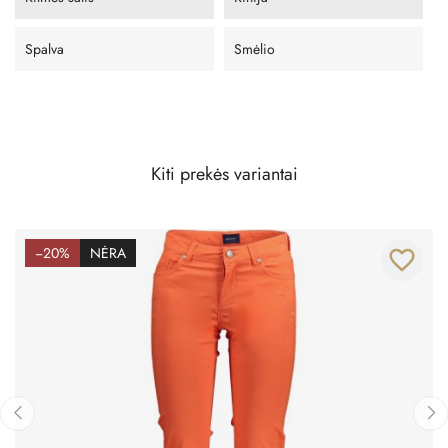
Spalva
Smėlio
Kiti prekės variantai
−20%
NĖRA
favorite_border
‹
›