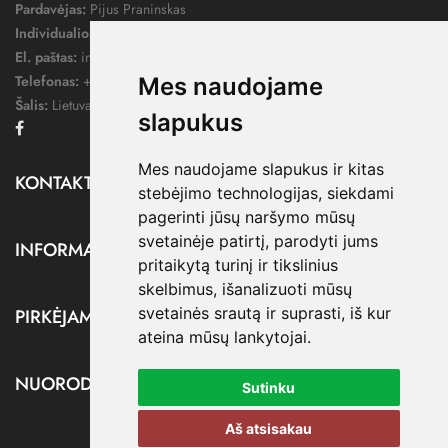
Pardavėjas:
Pijus Praninskas
Individualios veiklos pažymos nr.:
1052124
El. paštas:
info@dressify.lt
Telefonas:
+370 676 78578
Mes naudojame
Šalis:
Lietuva
slapukus
Facebook
Mes naudojame slapukus ir kitas
KONTAKTAI

stebėjimo technologijas, siekdami
pagerinti jūsų naršymo mūsų
svetainėje patirtį, parodyti jums
INFORMACIJA

pritaikytą turinį ir tikslinius
skelbimus, išanalizuoti mūsų
svetainės srautą ir suprasti, iš kur
PIRKĖJAMS

ateina mūsų lankytojai.
NUORODOS

Sutinku
Aš atsisakau