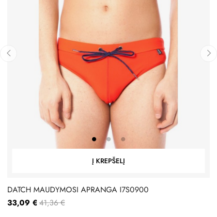
‹
›
Į KREPŠELĮ
DATCH MAUDYMOSI APRANGA I7S0900
33,09 €
41,36 €