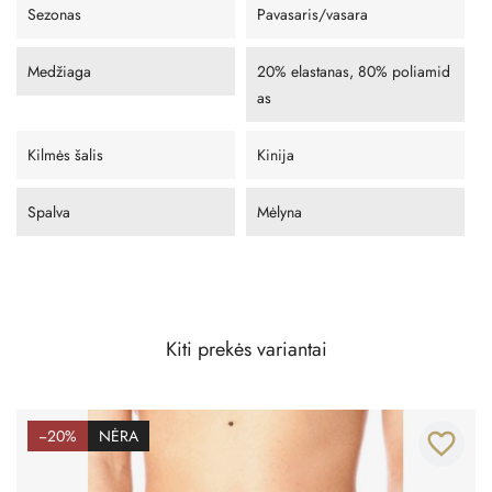
Sezonas
Pavasaris/vasara
Medžiaga
20% elastanas, 80% poliamid
as
Kilmės šalis
Kinija
Spalva
Mėlyna
Kiti prekės variantai
−20%
NĖRA
favorite_border