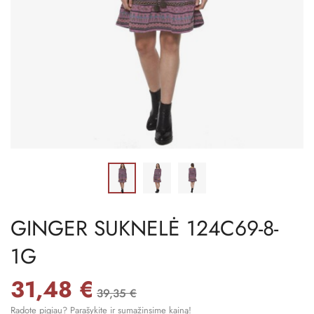
GINGER SUKNELĖ 124C69-8-
1G
31,48 €
39,35 €
Radote pigiau? Parašykite ir sumažinsime kainą!