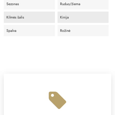
Sezonas
Ruduo/žiema
Kilmės šalis
Kinija
Spalva
Rožinė