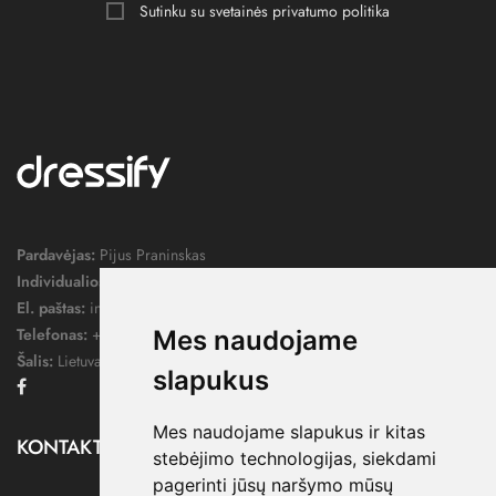
Sutinku su svetainės
privatumo politika
Pardavėjas:
Pijus Praninskas
Individualios veiklos pažymos nr.:
1052124
El. paštas:
info@dressify.lt
Telefonas:
+370 676 78578
Mes naudojame
Šalis:
Lietuva
slapukus
Facebook
Mes naudojame slapukus ir kitas
KONTAKTAI

stebėjimo technologijas, siekdami
pagerinti jūsų naršymo mūsų