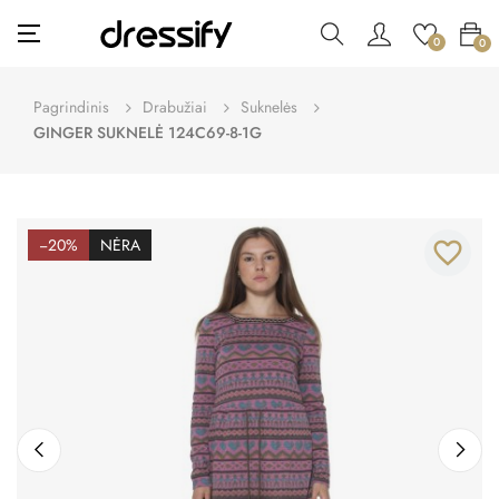
Toggle
☰
0
0
navigation
Pagrindinis
Drabužiai
Suknelės
GINGER SUKNELĖ 124C69-8-1G
−20%
NĖRA
favorite_border