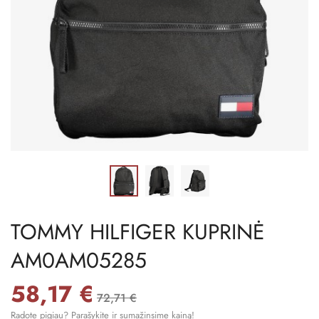
TOMMY HILFIGER KUPRINĖ
AM0AM05285
58,17 €
72,71 €
Radote pigiau? Parašykite ir sumažinsime kainą!