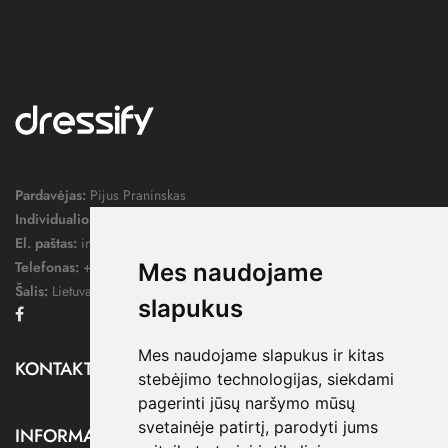
Pardavėjas:
Pijus Praninskas
Individualios veiklos pažymos nr.:
1052124
El. paštas:
info@dressify.lt
Telefonas:
+370 676 78578
Mes naudojame
Šalis:
Lietuva
slapukus
Facebook
Mes naudojame slapukus ir kitas
KONTAKTAI

stebėjimo technologijas, siekdami
pagerinti jūsų naršymo mūsų
svetainėje patirtį, parodyti jums
INFORMACIJA
