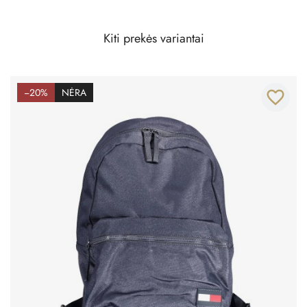
Kiti prekės variantai
−20%
NĖRA
favorite_border