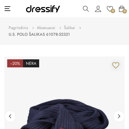
Toggle
☰
0
0
navigation
Pagrindinis
Aksesuarai
Šalikai
U.S. POLO ŠALIKAS 61078-52321
−20%
NĖRA
favorite_border