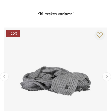
Kiti prekės variantai
−20%
favorite_border
‹
›