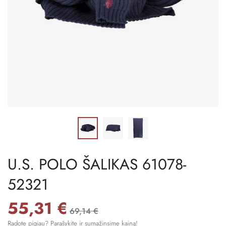
U.S. POLO ŠALIKAS 61078-
52321
55,31 €
69,14 €
Radote pigiau? Parašykite ir sumažinsime kainą!