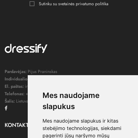
Sutinku su svetainės
privatumo politika
Pardavėjas:
Pijus Praninskas
Individualios veiklos pažymos nr.:
1052124
El. paštas:
info@dressify.lt
Telefonas:
+370 676 78578
Mes naudojame
Šalis:
Lietuva
slapukus
Facebook
Mes naudojame slapukus ir kitas
KONTAKTAI

stebėjimo technologijas, siekdami
pagerinti jūsų naršymo mūsų