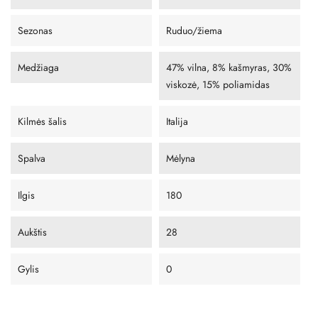
Sezonas
Ruduo/žiema
Medžiaga
47% vilna, 8% kašmyras, 30%
viskozė, 15% poliamidas
Kilmės šalis
Italija
Spalva
Mėlyna
Ilgis
180
Aukštis
28
Gylis
0