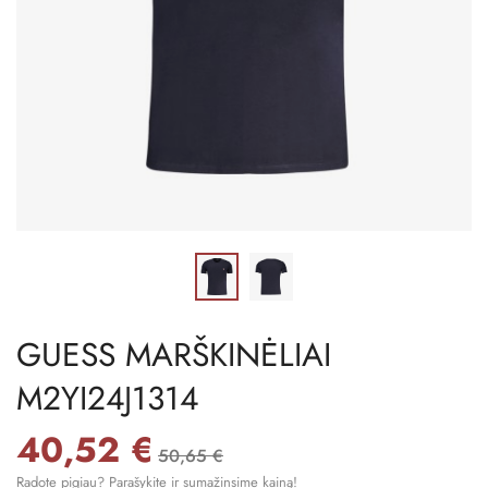
GUESS MARŠKINĖLIAI
M2YI24J1314
40,52 €
50,65 €
Radote pigiau? Parašykite ir sumažinsime kainą!