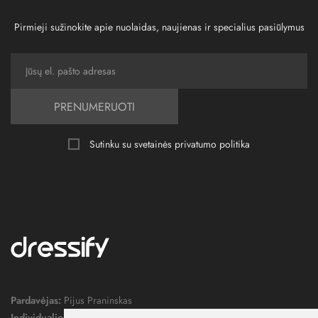
Pirmieji sužinokite apie nuolaidas, naujienas ir specialius pasiūlymus
PRENUMERUOTI
Sutinku su svetainės
privatumo politika
Pardavėjas:
Pijus Praninskas
Individualios veiklos pažymos nr.:
1052124