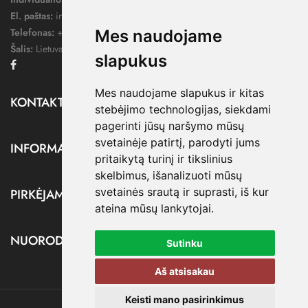
El. paštas:
info@dressify.lt
Telefonas:
+370 676 78578
Mes naudojame
Šalis:
Lietuva
slapukus
Facebook
Mes naudojame slapukus ir kitas
KONTAKTAI

stebėjimo technologijas, siekdami
pagerinti jūsų naršymo mūsų
svetainėje patirtį, parodyti jums
INFORMACIJA

pritaikytą turinį ir tikslinius
skelbimus, išanalizuoti mūsų
svetainės srautą ir suprasti, iš kur
PIRKĖJAMS

ateina mūsų lankytojai.
NUORODOS

Sutinku
Aš atsisakau
Keisti mano pasirinkimus