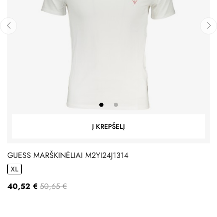
‹
›
Į KREPŠELĮ
GUESS MARŠKINĖLIAI M2YI24J1314
XL
40,52 €
50,65 €