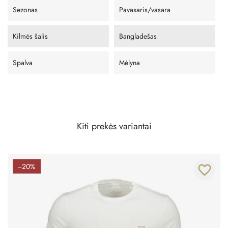
Sezonas
Pavasaris/vasara
Kilmės šalis
Bangladešas
Spalva
Mėlyna
Kiti prekės variantai
−20%
favorite_border