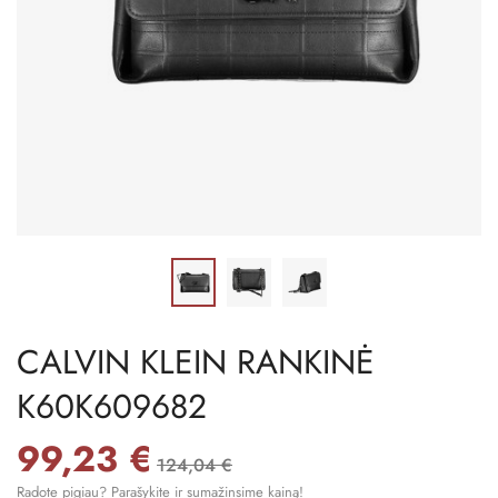
CALVIN KLEIN RANKINĖ
K60K609682
99,23 €
124,04 €
Radote pigiau? Parašykite ir sumažinsime kainą!