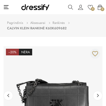
Toggle
☰
0
0
navigation
Pagrindinis
Aksesuarai
Rankinės
CALVIN KLEIN RANKINĖ K60K609682
−20%
NĖRA
favorite_border