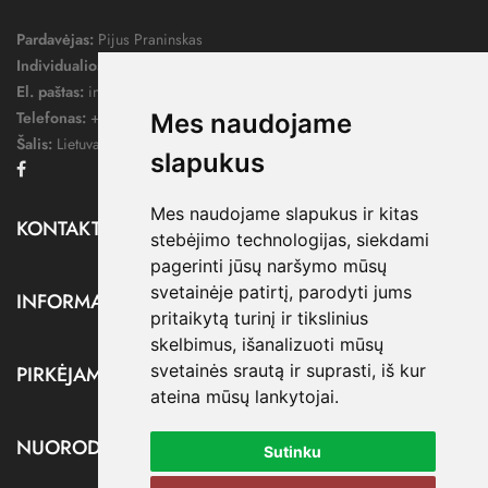
Pardavėjas:
Pijus Praninskas
Individualios veiklos pažymos nr.:
1052124
El. paštas:
info@dressify.lt
Telefonas:
+370 676 78578
Mes naudojame
Šalis:
Lietuva
slapukus
Facebook
Mes naudojame slapukus ir kitas
KONTAKTAI

stebėjimo technologijas, siekdami
pagerinti jūsų naršymo mūsų
svetainėje patirtį, parodyti jums
INFORMACIJA

pritaikytą turinį ir tikslinius
skelbimus, išanalizuoti mūsų
svetainės srautą ir suprasti, iš kur
PIRKĖJAMS

ateina mūsų lankytojai.
NUORODOS

Sutinku