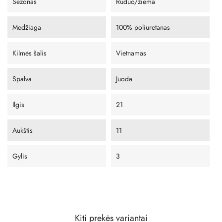
Sezonas
Ruduo/žiema
Medžiaga
100% poliuretanas
Kilmės šalis
Vietnamas
Spalva
Juoda
Ilgis
21
Aukštis
11
Gylis
3
Kiti prekės variantai