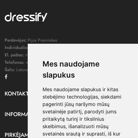
Pardavėjas:
Pijus Praninskas
Individualios veiklos pažymos nr.:
1052124
El. paštas:
info@dressify.lt
Telefonas:
+370 676 78578
Mes naudojame
Šalis:
Lietuva
slapukus
Facebook
Mes naudojame slapukus ir kitas
KONTAKTAI

stebėjimo technologijas, siekdami
pagerinti jūsų naršymo mūsų
svetainėje patirtį, parodyti jums
INFORMACIJA

pritaikytą turinį ir tikslinius
skelbimus, išanalizuoti mūsų
svetainės srautą ir suprasti, iš kur
PIRKĖJAMS
