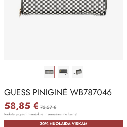
GUESS PINIGINĖ WB787046
58,85 €
73,57 €
Radote pigiau? Parašykite ir sumažinsime kainą!
20% NUOLAIDA VISKAM