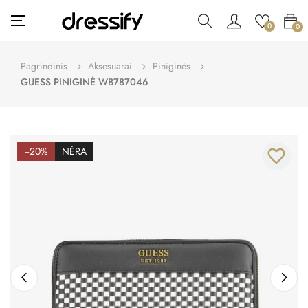
Toggle
☰
0
0
navigation
Pagrindinis
Aksesuarai
Piniginės
GUESS PINIGINĖ WB787046
−20%
NĖRA
favorite_border