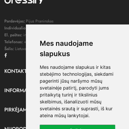
Pardavėjas:
Pijus Praninskas
Individualios veiklos pažymos nr.:
1052124
El. paštas:
info@dressify.lt
Telefonas:
+370 676 78578
Mes naudojame
Šalis:
Lietuva
slapukus
Facebook
Mes naudojame slapukus ir kitas
KONTAKTAI

stebėjimo technologijas, siekdami
pagerinti jūsų naršymo mūsų
svetainėje patirtį, parodyti jums
INFORMACIJA

pritaikytą turinį ir tikslinius
skelbimus, išanalizuoti mūsų
svetainės srautą ir suprasti, iš kur
PIRKĖJAMS

ateina mūsų lankytojai.
NUORODOS