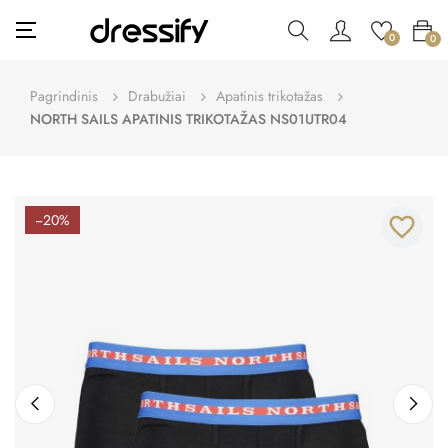
Toggle
☰
0
0
navigation
Pagrindinis
Drabužiai
Apatinis trikotažas
NORTH SAILS APATINIS TRIKOTAŽAS NS01UTR04
−20%
favorite_border