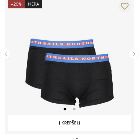
−20%
NĖRA
favorite_border
‹
›
Į KREPŠELĮ