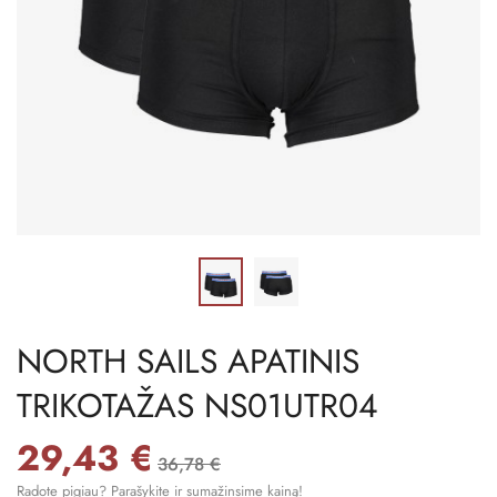
NORTH SAILS APATINIS
TRIKOTAŽAS NS01UTR04
29,43 €
36,78 €
Radote pigiau? Parašykite ir sumažinsime kainą!