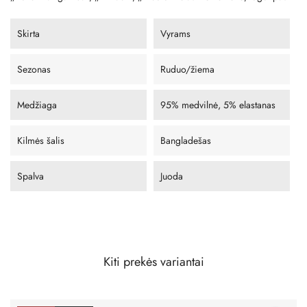
Skirta
Vyrams
Sezonas
Ruduo/žiema
Medžiaga
95% medvilnė, 5% elastanas
Kilmės šalis
Bangladešas
Spalva
Juoda
Kiti prekės variantai