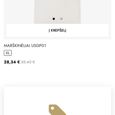
Į KREPŠELĮ
MARŠKINĖLIAI USGP01
XL
28,34 €
35,43 €