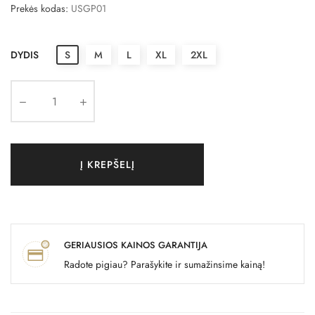
Prekės kodas:
USGP01
DYDIS
S
M
L
XL
2XL
Į KREPŠELĮ
GERIAUSIOS KAINOS GARANTIJA
Radote pigiau? Parašykite ir sumažinsime kainą!