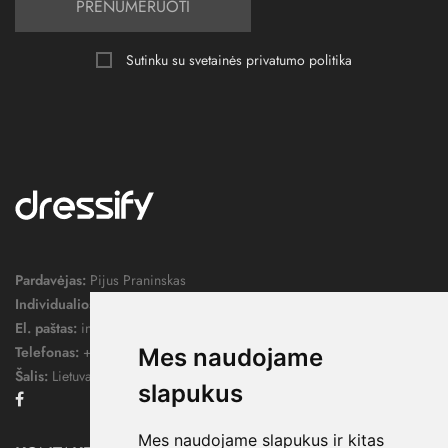
PRENUMERUOTI
Sutinku su svetainės
privatumo politika
Pardavėjas:
Pijus Praninskas
Individualios veiklos pažymos nr.:
1052124
El. paštas:
info@dressify.lt
Telefonas:
+370 676 78578
Mes naudojame
Šalis:
Lietuva
slapukus
Facebook
Mes naudojame slapukus ir kitas