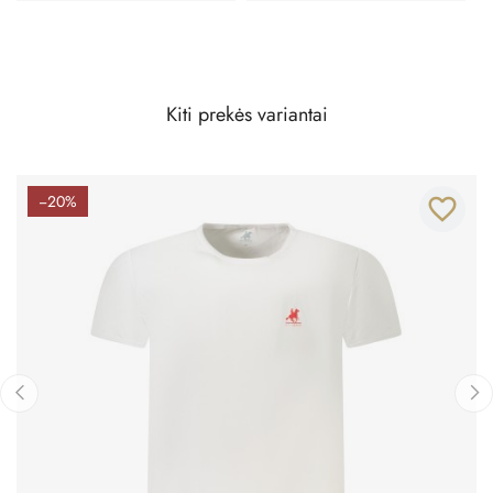
Kiti prekės variantai
−20%
favorite_border
‹
›