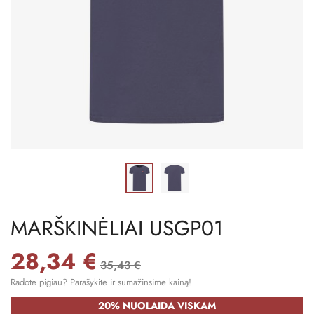
MARŠKINĖLIAI USGP01
28,34 €
35,43 €
Radote pigiau? Parašykite ir sumažinsime kainą!
20% NUOLAIDA VISKAM