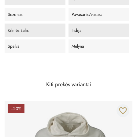
Sezonas
Pavasaris/vasara
Kilmės šalis
Indija
Spalva
Mėlyna
Kiti prekės variantai
−20%
favorite_border