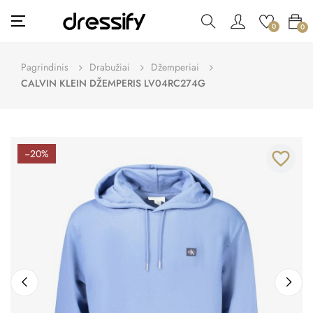
Toggle
☰
0
0
navigation
Pagrindinis
Drabužiai
Džemperiai
CALVIN KLEIN DŽEMPERIS LV04RC274G
−20%
favorite_border