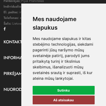
Pardavėjas:
Pijus Praninskas
Individualios veiklos pažymos nr.:
1052124
El. paštas:
info@dressify.lt
Telefonas:
+370 676 78578
Mes naudojame
Šalis:
Lietuva
slapukus
Facebook
Mes naudojame slapukus ir kitas
KONTAKTAI

stebėjimo technologijas, siekdami
pagerinti jūsų naršymo mūsų
svetainėje patirtį, parodyti jums
INFORMACIJA

pritaikytą turinį ir tikslinius
skelbimus, išanalizuoti mūsų
svetainės srautą ir suprasti, iš kur
PIRKĖJAMS

ateina mūsų lankytojai.
NUORODOS

Sutinku
Aš atsisakau