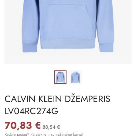
CALVIN KLEIN DŽEMPERIS
LV04RC274G
70,83 €
88,54 €
Radote pigiau? Parašykite ir sumažinsime kainą!