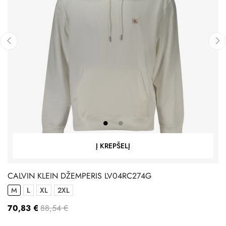
‹
›
Į KREPŠELĮ
CALVIN KLEIN DŽEMPERIS LV04RC274G
M
L
XL
2XL
70,83 €
88,54 €