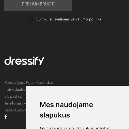
PRENUMERUOTI
Sutinku su svetainės
privatumo politika
Pardavėjas:
Pijus Praninskas
Individualios veiklos pažymos nr.:
1052124
El. paštas:
info@dressify.lt
Telefonas:
+370 676 78578
Mes naudojame
Šalis:
Lietuva
slapukus
Facebook
Mes naudojame slapukus ir kitas