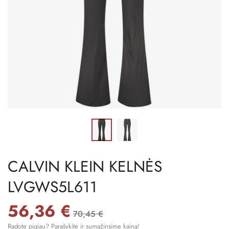
CALVIN KLEIN KELNĖS
LVGWS5L611
56,36 €
70,45 €
Radote pigiau? Parašykite ir sumažinsime kainą!