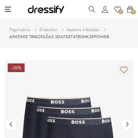
Toggle
☰
0
0
navigation
Pagrindinis
Drabužiai
Apatinis trikotažas
APATINIS TRIKOTAŽAS 50475274TRUNK3PPOWER
−20%
favorite_border