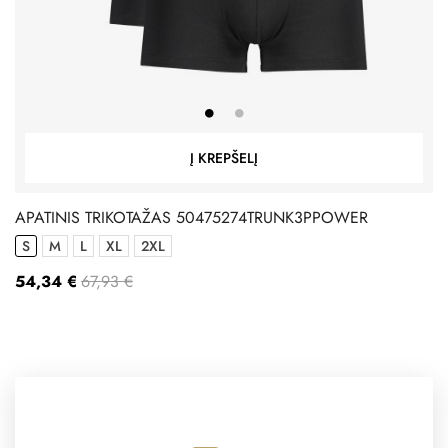
Į KREPŠELĮ
APATINIS TRIKOTAŽAS 50475274TRUNK3PPOWER
S
M
L
XL
2XL
54,34 €
67,93 €