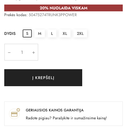
20% NUOLAIDA VISKAM
Prekės kodas:
50475274TRUNK3PPOWER
DYDIS
S
M
L
XL
2XL
Į KREPŠELĮ
GERIAUSIOS KAINOS GARANTIJA
Radote pigiau? Parašykite ir sumažinsime kainą!