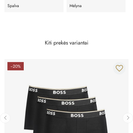
Spalva
Mėlyna
Kiti prekės variantai
−20%
favorite_border
‹
›