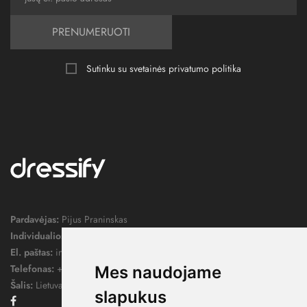
PRENUMERUOTI
Sutinku su svetainės
privatumo politika
Pardavėjas:
Pijus Praninskas
Individualios veiklos pažymos nr.:
1052124
El. paštas:
info@dressify.lt
Telefonas:
+370 676 78578
Mes naudojame
Šalis:
Lietuva
slapukus
Facebook