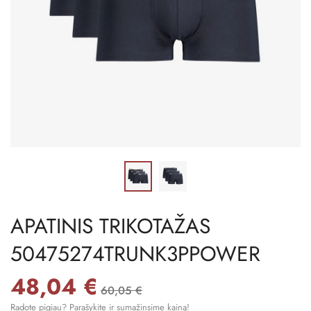
APATINIS TRIKOTAŽAS
50475274TRUNK3PPOWER
48,04 €
60,05 €
Radote pigiau? Parašykite ir sumažinsime kainą!