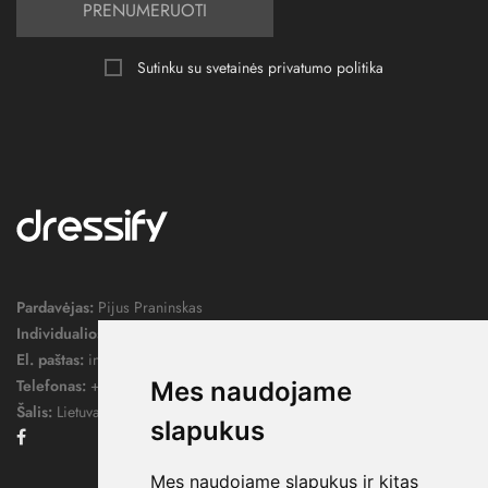
PRENUMERUOTI
Sutinku su svetainės
privatumo politika
Pardavėjas:
Pijus Praninskas
Individualios veiklos pažymos nr.:
1052124
El. paštas:
info@dressify.lt
Telefonas:
+370 676 78578
Mes naudojame
Šalis:
Lietuva
slapukus
Facebook
Mes naudojame slapukus ir kitas