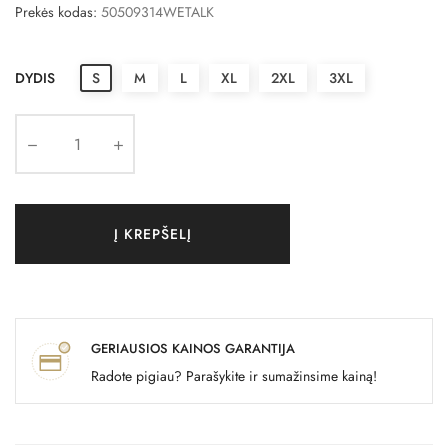
Prekės kodas:
50509314WETALK
DYDIS
S
M
L
XL
2XL
3XL
Į KREPŠELĮ
GERIAUSIOS KAINOS GARANTIJA
Radote pigiau? Parašykite ir sumažinsime kainą!