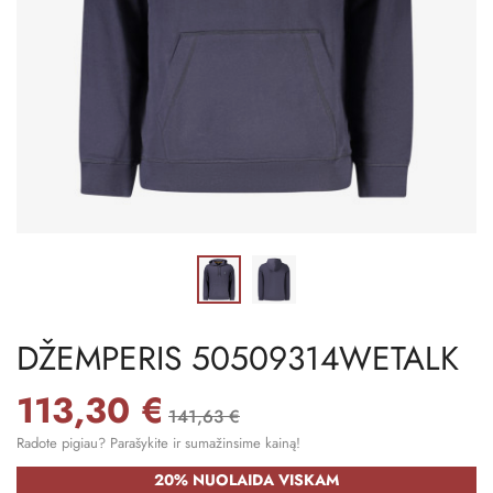
DŽEMPERIS 50509314WETALK
113,30 €
141,63 €
Radote pigiau? Parašykite ir sumažinsime kainą!
20% NUOLAIDA VISKAM