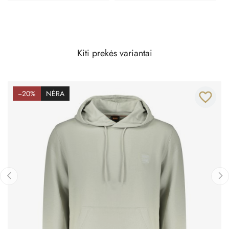
Kiti prekės variantai
−20%
NĖRA
favorite_border
‹
›