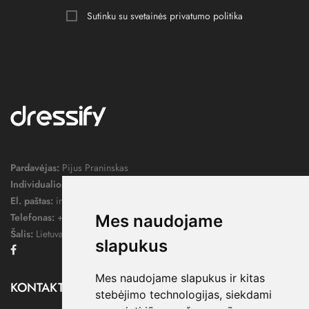
Sutinku su svetainės
privatumo politika
Pardavėjas:
Pijus Praninskas
Individualios veiklos pažymos nr.:
1052124
El. paštas:
info@dressify.lt
Telefonas:
+370 676 78578
Mes naudojame
Šalis:
Lietuva
slapukus
Facebook
Mes naudojame slapukus ir kitas
KONTAKTAI

stebėjimo technologijas, siekdami