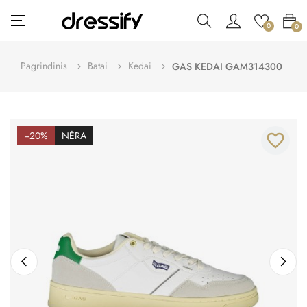
Toggle
☰
0
0
navigation
Pagrindinis
Batai
Kedai
GAS KEDAI GAM314300
−20%
NĖRA
favorite_border