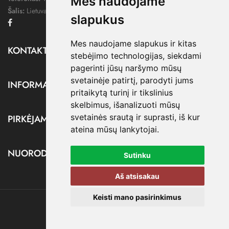
Mes naudojame
Šalis:
Lietuva
slapukus
Facebook
Mes naudojame slapukus ir kitas
KONTAKTAI

stebėjimo technologijas, siekdami
pagerinti jūsų naršymo mūsų
svetainėje patirtį, parodyti jums
INFORMACIJA

pritaikytą turinį ir tikslinius
skelbimus, išanalizuoti mūsų
svetainės srautą ir suprasti, iš kur
PIRKĖJAMS

ateina mūsų lankytojai.
NUORODOS

Sutinku
Aš atsisakau
Keisti mano pasirinkimus
@ dressify.lt, 2026