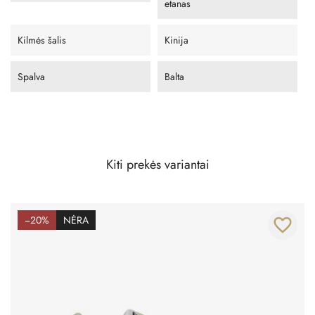
etanas
Kilmės šalis
Kinija
Spalva
Balta
Kiti prekės variantai
−20%
NĖRA
favorite_border