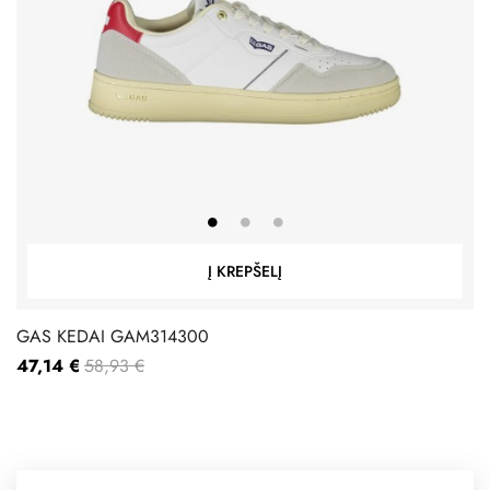
Į KREPŠELĮ
GAS KEDAI GAM314300
47,14 €
58,93 €