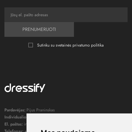
PRENUMERUOTI
Sutinku su svetainės
privatumo politika
Pardavėjas:
Pijus Praninskas
Individualios veiklos pažymos nr.:
1052124
El. paštas:
info@dressify.lt
Telefonas:
+370 676 78578