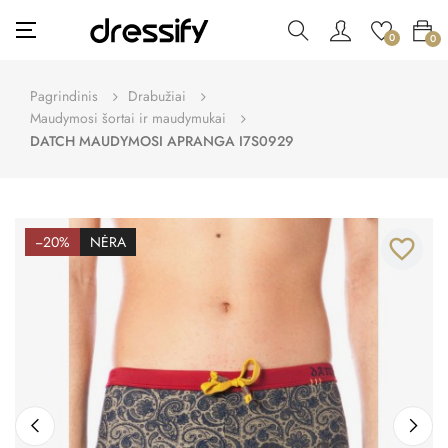
Toggle
☰
0
0
navigation
Pagrindinis
Drabužiai
Maudymosi šortai ir maudymukai
DATCH MAUDYMOSI APRANGA I7S0929
−20%
NĖRA
favorite_border