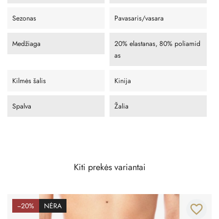
Sezonas
Pavasaris/vasara
Medžiaga
20% elastanas, 80% poliamid
as
Kilmės šalis
Kinija
Spalva
Žalia
Kiti prekės variantai
−20%
NĖRA
favorite_border