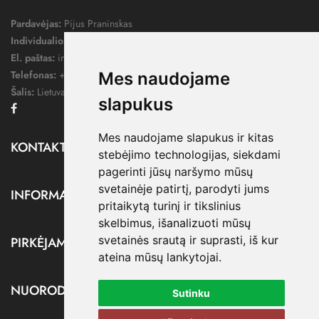
Pardavėjas:
Pijus Praninskas
Individualios veiklos pažymos nr.:
1052124
El. paštas:
info@dressify.lt
Telefonas:
+370 676 78578
Mes naudojame
Šalis:
Lietuva
slapukus
Facebook
Mes naudojame slapukus ir kitas
KONTAKTAI

stebėjimo technologijas, siekdami
pagerinti jūsų naršymo mūsų
svetainėje patirtį, parodyti jums
INFORMACIJA

pritaikytą turinį ir tikslinius
skelbimus, išanalizuoti mūsų
svetainės srautą ir suprasti, iš kur
PIRKĖJAMS

ateina mūsų lankytojai.
NUORODOS

Sutinku