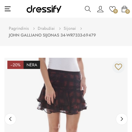
Toggle
☰
0
0
navigation
Pagrindinis
Drabužiai
Sijonai
JOHN GALLIANO SIJONAS 34-WR7333-69479
−20%
NĖRA
favorite_border