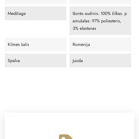
Medžiaga
Išorės audinis: 100% šilkas. p
amušalas: 97% poliesteris,
3% elastanas
Kilmės šalis
Romėnija
Spalva
Juoda