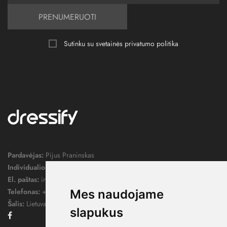
PRENUMERUOTI
Sutinku su svetainės
privatumo politika
Pardavėjas:
Pijus Praninskas
Individualios veiklos pažymos nr.:
1052124
El. paštas:
info@dressify.lt
Telefonas:
+370 676 78578
Mes naudojame
Šalis:
Lietuva
slapukus
Facebook