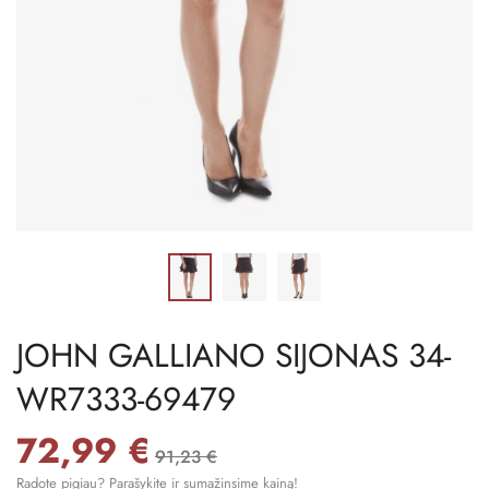
JOHN GALLIANO SIJONAS 34-
WR7333-69479
72,99 €
91,23 €
Radote pigiau? Parašykite ir sumažinsime kainą!