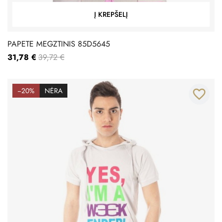
Į KREPŠELĮ
PAPETE MEGZTINIS 85D5645
31,78 €
39,72 €
−20%
NĖRA
favorite_border