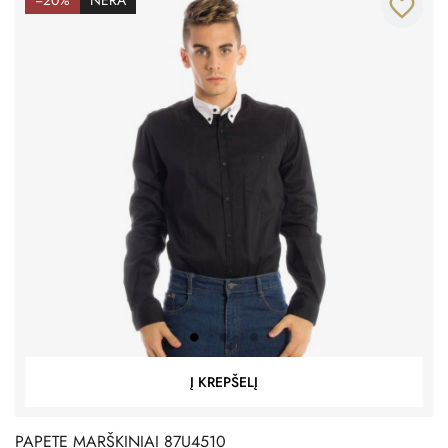
favorite_border
Į KREPŠELĮ
PAPETE MARŠKINIAI 87U4510