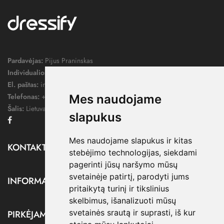
Pardavėjas:
Pijus Praninskas
Individualios veiklos pažymos nr.:
1052124
El. paštas:
info@dressify.lt
Telefonas:
+370 676 78578
Mes naudojame
Šalis:
Lietuva
slapukus
Facebook
Mes naudojame slapukus ir kitas
KONTAKTAI

stebėjimo technologijas, siekdami
pagerinti jūsų naršymo mūsų
svetainėje patirtį, parodyti jums
INFORMACIJA

pritaikytą turinį ir tikslinius
skelbimus, išanalizuoti mūsų
svetainės srautą ir suprasti, iš kur
PIRKĖJAMS
