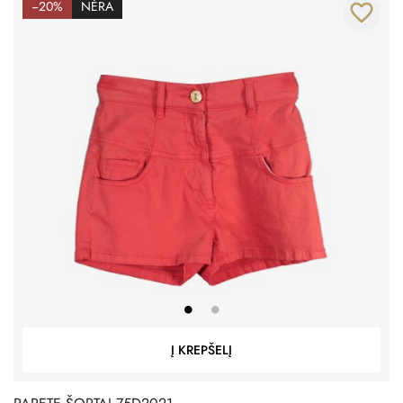
−20%
NĖRA
favorite_border
Į KREPŠELĮ