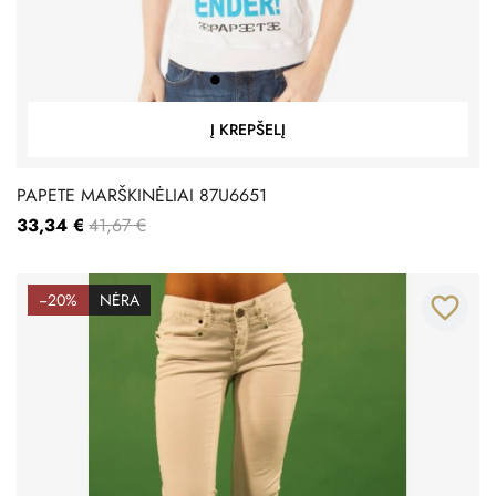
Į KREPŠELĮ
PAPETE MARŠKINĖLIAI 87U6651
33,34 €
41,67 €
−20%
NĖRA
favorite_border