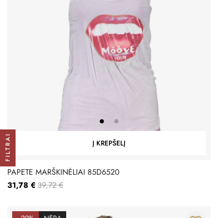
FILTRAI
Į KREPŠELĮ
PAPETE MARŠKINĖLIAI 85D6520
31,78 €
39,72 €
−20%
NĖRA