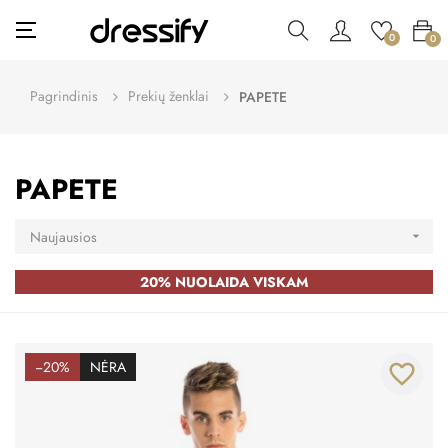
Toggle
☰
0
0
navigation
Pagrindinis
Prekių ženklai
PAPETE
PAPETE
Naujausios

20% NUOLAIDA VISKAM
−20%
NĖRA
favorite_border