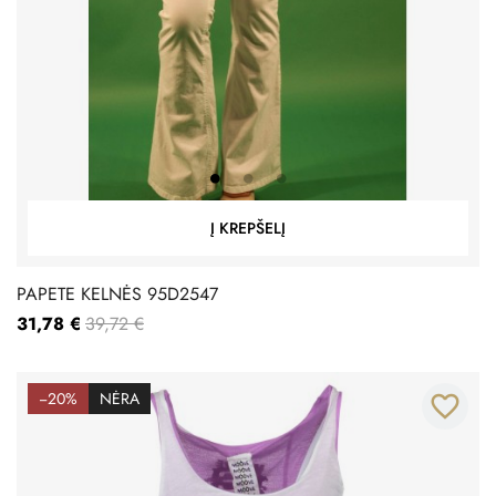
Į KREPŠELĮ
PAPETE KELNĖS 95D2547
31,78 €
39,72 €
−20%
NĖRA
favorite_border