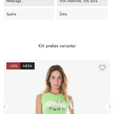
Medžiaga
90% medvilnė, 10% lycra
Spalva
Žalia
Kiti prekės variantai
−20%
NĖRA
favorite_border