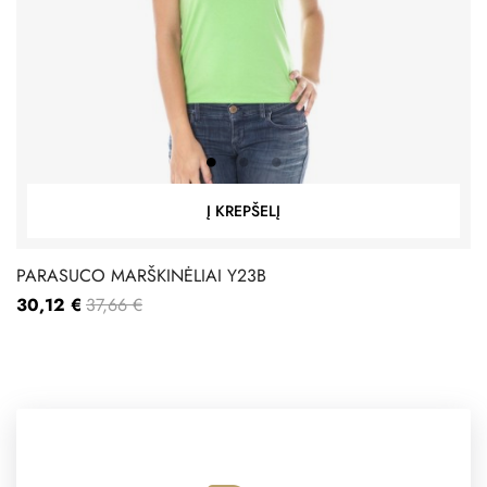
‹
›
Į KREPŠELĮ
PARASUCO MARŠKINĖLIAI Y23B
30,12 €
37,66 €