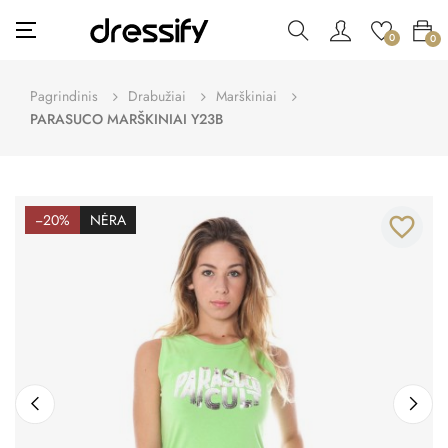
Toggle
☰
0
0
navigation
Pagrindinis
Drabužiai
Marškiniai
PARASUCO MARŠKINIAI Y23B
−20%
NĖRA
favorite_border