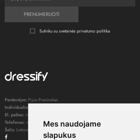
PRENUMERUOTI
Sutinku su svetainės
privatumo politika
Pardavėjas:
Pijus Praninskas
Individualios veiklos pažymos nr.:
1052124
El. paštas:
info@dressify.lt
Telefonas:
+370 676 78578
Mes naudojame
Šalis:
Lietuva
slapukus
Facebook