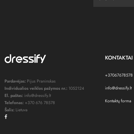
KONTAKTAI
+37067678578
Pardavėjas:
Pijus Praninskas
info@dressify.lt
Individualios veiklos pažymos nr.:
1052124
El. paštas:
info@dressify.lt
Kontaktų forma
Telefonas:
+370 676 78578
Šalis:
Lietuva
Facebook