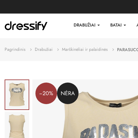
DRABUŽIAI
BATAI
Pagrindinis
Drabužiai
Marškinėliai ir palaidinės
PARASUCO
−20%
NĖRA