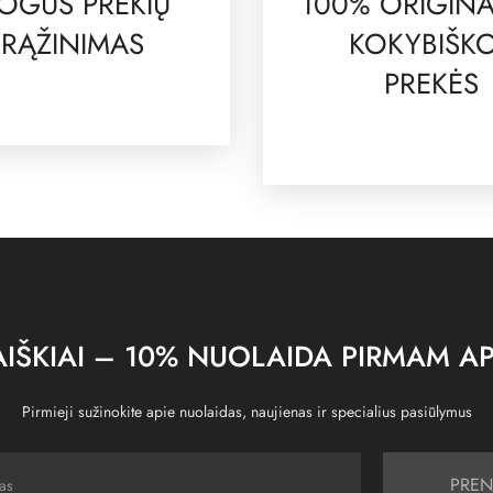
OGUS PREKIŲ
100% ORIGINA
RĄŽINIMAS
KOKYBIŠK
PREKĖS
IŠKIAI – 10% NUOLAIDA PIRMAM AP
Pirmieji sužinokite apie nuolaidas, naujienas ir specialius pasiūlymus
PREN