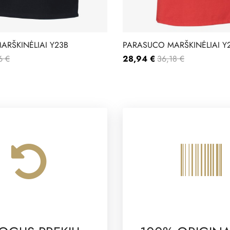
ARŠKINĖLIAI Y23B
PARASUCO MARŠKINĖLIAI Y
6 €
28,94 €
36,18 €