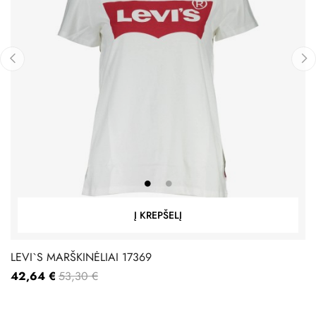
‹
›
Į KREPŠELĮ
LEVI`S MARŠKINĖLIAI 17369
42,64 €
53,30 €