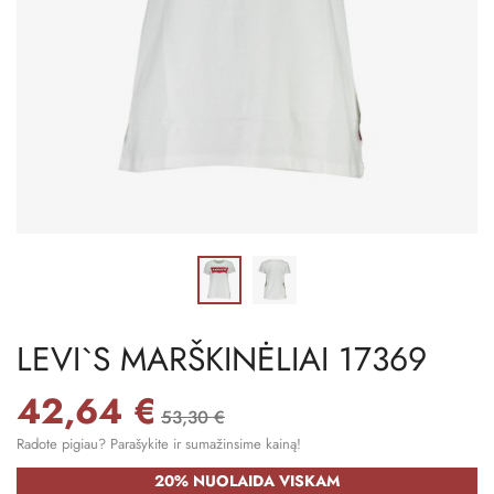
LEVI`S MARŠKINĖLIAI 17369
42,64 €
53,30 €
Radote pigiau? Parašykite ir sumažinsime kainą!
20% NUOLAIDA VISKAM