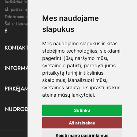
Individualios veiklos pažymos nr.:
1052124
El. paštas:
info@dressify.lt
Telefonas:
+370 676 78578
Mes naudojame
Šalis:
Lietuva
slapukus
Facebook
Mes naudojame slapukus ir kitas
KONTAKTAI

stebėjimo technologijas, siekdami
pagerinti jūsų naršymo mūsų
svetainėje patirtį, parodyti jums
INFORMACIJA

pritaikytą turinį ir tikslinius
skelbimus, išanalizuoti mūsų
svetainės srautą ir suprasti, iš kur
PIRKĖJAMS

ateina mūsų lankytojai.
NUORODOS

Sutinku
Aš atsisakau
Keisti mano pasirinkimus