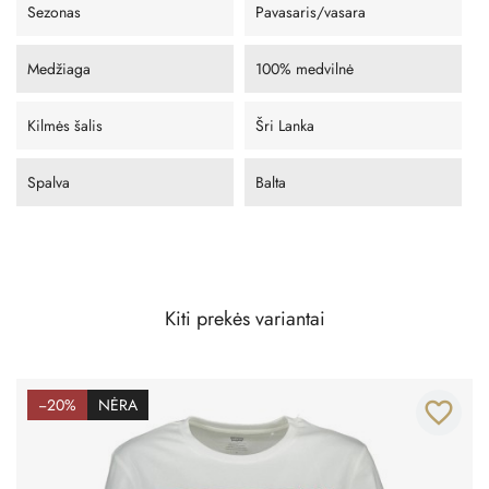
Sezonas
Pavasaris/vasara
Medžiaga
100% medvilnė
Kilmės šalis
Šri Lanka
Spalva
Balta
Kiti prekės variantai
−20%
NĖRA
favorite_border