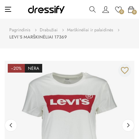
Toggle
☰
0
0
navigation
Pagrindinis
Drabužiai
Marškinėliai ir palaidinės
LEVI`S MARŠKINĖLIAI 17369
−20%
NĖRA
favorite_border