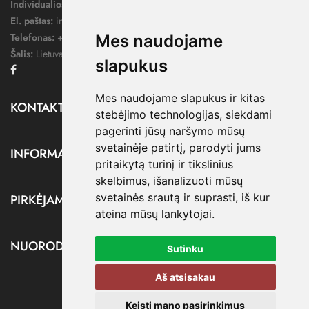
Individualios veiklos pažymos nr.:
1052124
El. paštas:
info@dressify.lt
Telefonas:
+370 676 78578
Mes naudojame
Šalis:
Lietuva
slapukus
Facebook
Mes naudojame slapukus ir kitas
KONTAKTAI

stebėjimo technologijas, siekdami
pagerinti jūsų naršymo mūsų
svetainėje patirtį, parodyti jums
INFORMACIJA

pritaikytą turinį ir tikslinius
skelbimus, išanalizuoti mūsų
svetainės srautą ir suprasti, iš kur
PIRKĖJAMS

ateina mūsų lankytojai.
NUORODOS

Sutinku
Aš atsisakau
Keisti mano pasirinkimus