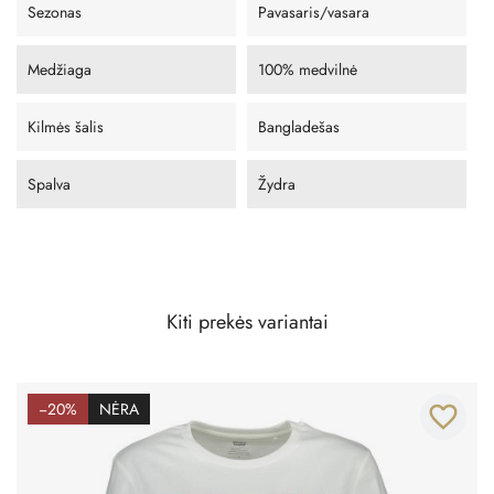
Sezonas
Pavasaris/vasara
Medžiaga
100% medvilnė
Kilmės šalis
Bangladešas
Spalva
Žydra
Kiti prekės variantai
−20%
NĖRA
favorite_border