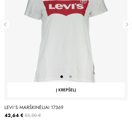
‹
›
Į KREPŠELĮ
LEVI`S MARŠKINĖLIAI 17369
42,64 €
53,30 €