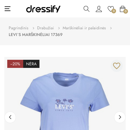
Toggle
☰
0
0
navigation
Pagrindinis
Drabužiai
Marškinėliai ir palaidinės
LEVI`S MARŠKINĖLIAI 17369
−20%
NĖRA
favorite_border