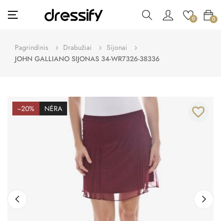
Toggle
☰
0
0
navigation
Pagrindinis
Drabužiai
Sijonai
JOHN GALLIANO SIJONAS 34-WR7326-38336
−20%
NĖRA
favorite_border