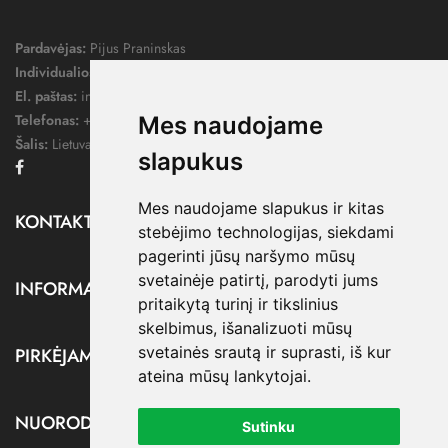
Pardavėjas:
Pijus Praninskas
Individualios veiklos pažymos nr.:
1052124
El. paštas:
info@dressify.lt
Telefonas:
+370 676 78578
Mes naudojame
Šalis:
Lietuva
slapukus
Facebook
Mes naudojame slapukus ir kitas
KONTAKTAI

stebėjimo technologijas, siekdami
pagerinti jūsų naršymo mūsų
svetainėje patirtį, parodyti jums
INFORMACIJA

pritaikytą turinį ir tikslinius
skelbimus, išanalizuoti mūsų
svetainės srautą ir suprasti, iš kur
PIRKĖJAMS

ateina mūsų lankytojai.
NUORODOS

Sutinku