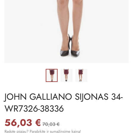
JOHN GALLIANO SIJONAS 34-
WR7326-38336
56,03 €
70,03 €
Radote pigiau? Parašykite ir sumažinsime kainą!