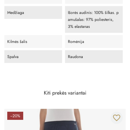
Medžiaga
Išorės audinis: 100% šilkas. p
amušalas: 97% poliesteris,
3% elastanas
Kilmės šalis
Romėnija
Spalva
Raudona
Kiti prekės variantai
−20%
favorite_border