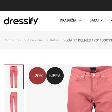
DRABUŽIAI
BATAI
Pagrindinis
Drabužiai
Kelnės
GANT KELNĖS 1901100013
−20%
NĖRA