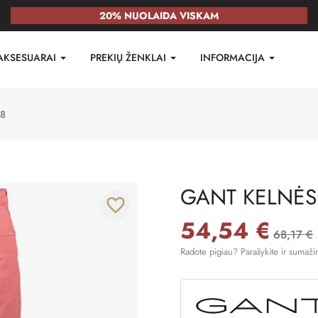
20% NUOLAIDA VISKAM
AKSESUARAI
PREKIŲ ŽENKLAI
INFORMACIJA
8
GANT KELNĖS
favorite_border
54,54 €
68,17 €
Radote pigiau? Parašykite ir sumaži