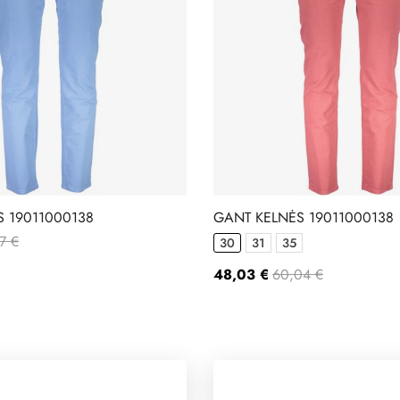
 19011000138
GANT KELNĖS 19011000138
7 €
30
31
35
48,03 €
60,04 €