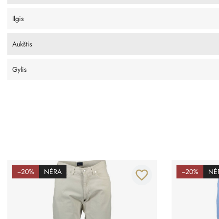
Ilgis
Aukštis
Gylis
−20%
NĖRA
−20%
NĖ
favorite_border