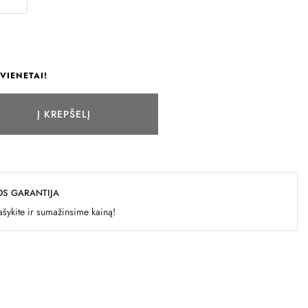
VIENETAI!
Į KREPŠELĮ
OS GARANTIJA
šykite ir sumažinsime kainą!