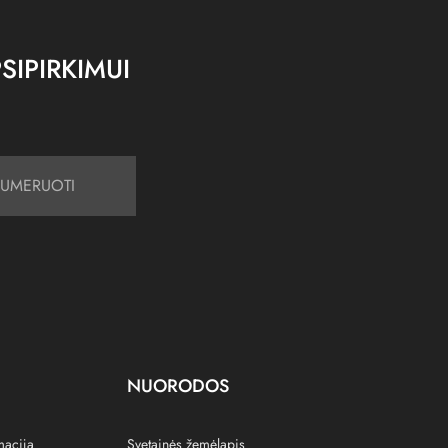
SIPIRKIMUI
UMERUOTI
NUORODOS
macija
Svetainės žemėlapis