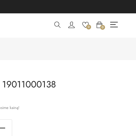
0
0
 19011000138
nsime kainą!