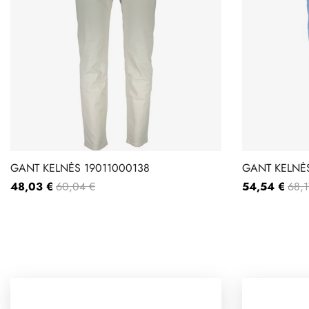
GANT KELNĖS 19011000138
GANT KELNĖS
48,03 €
60,04 €
54,54 €
68,1