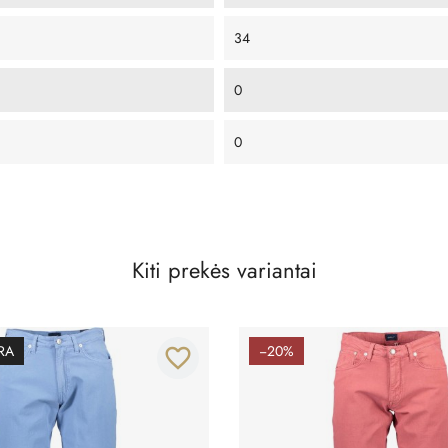
34
0
0
Kiti prekės variantai
RA
−20%
favorite_border