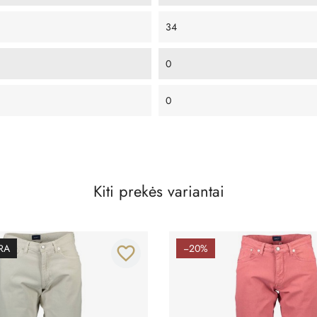
34
0
0
Kiti prekės variantai
RA
−20%
favorite_border