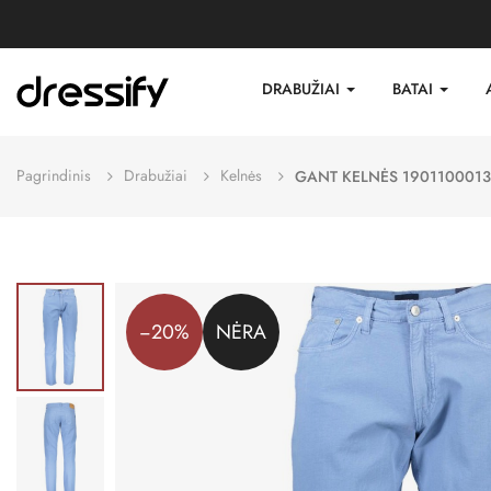
DRABUŽIAI
BATAI
Pagrindinis
Drabužiai
Kelnės
GANT KELNĖS 1901100013
−20%
NĖRA