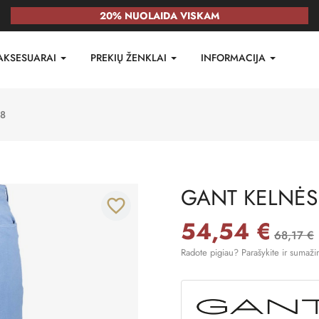
20% NUOLAIDA VISKAM
AKSESUARAI
PREKIŲ ŽENKLAI
INFORMACIJA
8
GANT KELNĖS
favorite_border
54,54 €
68,17 €
Radote pigiau? Parašykite ir sumaži