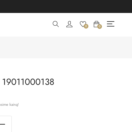
0
0
 19011000138
nsime kainą!