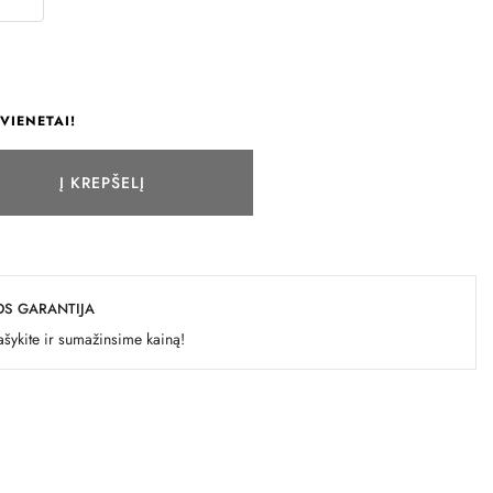
VIENETAI!
Į KREPŠELĮ
OS GARANTIJA
šykite ir sumažinsime kainą!