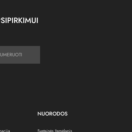
SIPIRKIMUI
UMERUOTI
NUORODOS
macija
Svetainės žemėlapis