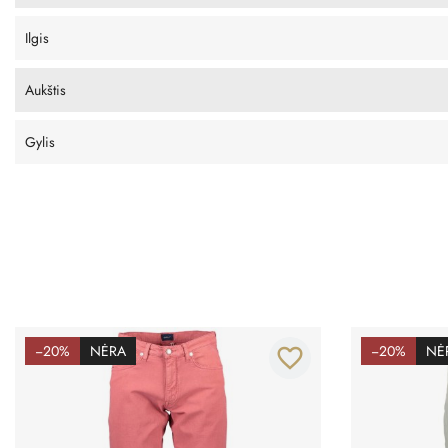
Ilgis
Aukštis
Gylis
−20%
NĖRA
−20%
NĖ
favorite_border