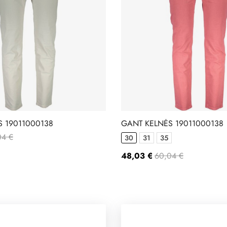
 19011000138
GANT KELNĖS 19011000138
04 €
30
31
35
48,03 €
60,04 €