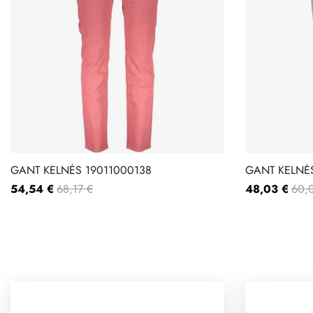
GANT KELNĖS 19011000138
GANT KELNĖS
54,54 €
68,17 €
48,03 €
60,