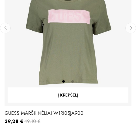
‹
›
Į KREPŠELĮ
GUESS MARŠKINĖLIAI W1RI05JA900
39,28 €
49,10 €