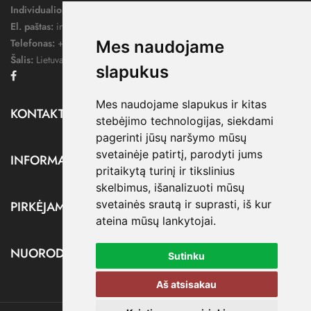
Individualios veiklos pažymos nr.:
1052124
El. paštas:
info@dressify.lt
Telefonas:
+370 676 78578
Mes naudojame
Šalis:
Lietuva
slapukus
Facebook
Mes naudojame slapukus ir kitas
KONTAKTAI

stebėjimo technologijas, siekdami
pagerinti jūsų naršymo mūsų
svetainėje patirtį, parodyti jums
INFORMACIJA

pritaikytą turinį ir tikslinius
skelbimus, išanalizuoti mūsų
svetainės srautą ir suprasti, iš kur
PIRKĖJAMS

ateina mūsų lankytojai.
NUORODOS

Sutinku
Aš atsisakau