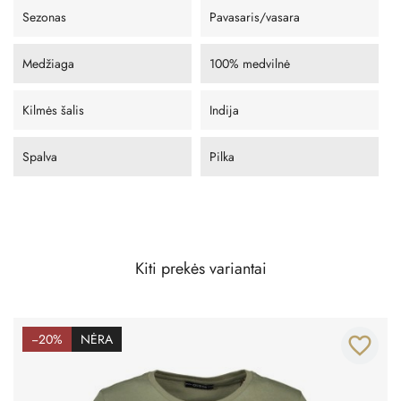
Sezonas
Pavasaris/vasara
Medžiaga
100% medvilnė
Kilmės šalis
Indija
Spalva
Pilka
Kiti prekės variantai
−20%
NĖRA
favorite_border