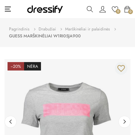
Toggle
☰
0
0
navigation
Pagrindinis
Drabužiai
Marškinėliai ir palaidinės
GUESS MARŠKINĖLIAI W1RI05JA900
−20%
NĖRA
favorite_border