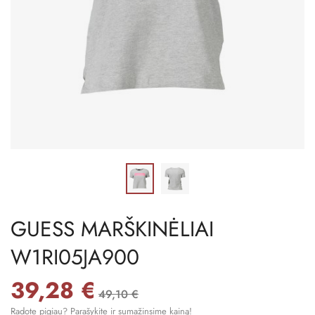
GUESS MARŠKINĖLIAI
W1RI05JA900
39,28 €
49,10 €
Radote pigiau? Parašykite ir sumažinsime kainą!