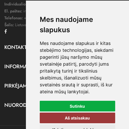
Individualios veiklos pažymos nr.:
1052124
El. paštas:
info@dressify.lt
Telefonas:
+370 676 78578
Mes naudojame
Šalis:
Lietuva
slapukus
Facebook
Mes naudojame slapukus ir kitas
KONTAKTAI

stebėjimo technologijas, siekdami
pagerinti jūsų naršymo mūsų
svetainėje patirtį, parodyti jums
INFORMACIJA

pritaikytą turinį ir tikslinius
skelbimus, išanalizuoti mūsų
svetainės srautą ir suprasti, iš kur
PIRKĖJAMS

ateina mūsų lankytojai.
NUORODOS

Sutinku
Aš atsisakau