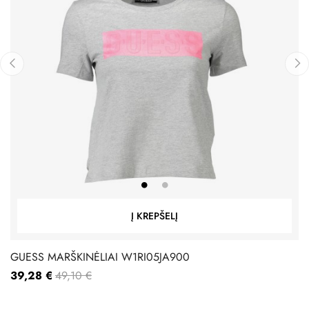
‹
›
Į KREPŠELĮ
GUESS MARŠKINĖLIAI W1RI05JA900
39,28 €
49,10 €