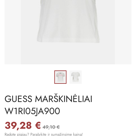
GUESS MARŠKINĖLIAI
W1RI05JA900
39,28 €
49,10 €
Radote pigiau? Parašykite ir sumažinsime kainą!