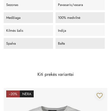
Sezonas
Pavasaris/vasara
Medžiaga
100% medvilnė
Kilmės šalis
Indija
Spalva
Balta
Kiti prekės variantai
−20%
NĖRA
favorite_border