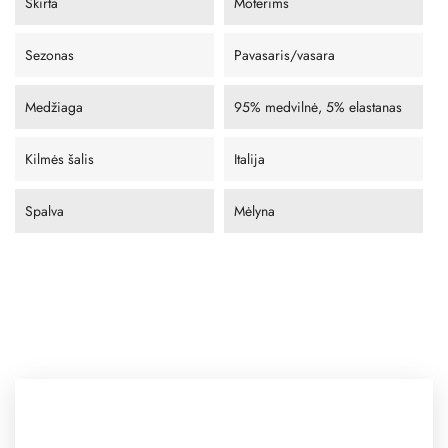
Skirta
Moterims
Sezonas
Pavasaris/vasara
Medžiaga
95% medvilnė, 5% elastanas
Kilmės šalis
Italija
Spalva
Mėlyna