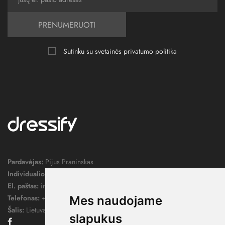
PRENUMERUOTI
Sutinku su svetainės
privatumo politika
Pardavėjas:
Pijus Praninskas
Individualios veiklos pažymos nr.:
1052124
El. paštas:
info@dressify.lt
Telefonas:
+370 676 78578
Mes naudojame
Šalis:
Lietuva
slapukus
Facebook