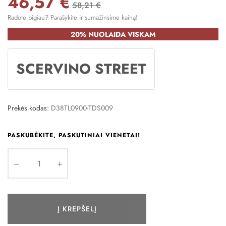
46,57 €
58,21 €
Radote pigiau? Parašykite ir sumažinsime kainą!
20% NUOLAIDA VISKAM
SCERVINO STREET
Prekės kodas:
D38TL0900-TDS009
PASKUBĖKITE, PASKUTINIAI VIENETAI!
Į KREPŠELĮ