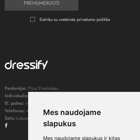
PRENUMERUOTI
Sutinku su svetainės
privatumo politika
Pardavėjas:
Pijus Praninskas
Individualios veiklos pažymos nr.:
1052124
El. paštas:
info@dressify.lt
Telefonas:
+370 676 78578
Mes naudojame
Šalis:
Lietuva
slapukus
Facebook
Mes naudojame slapukus ir kitas