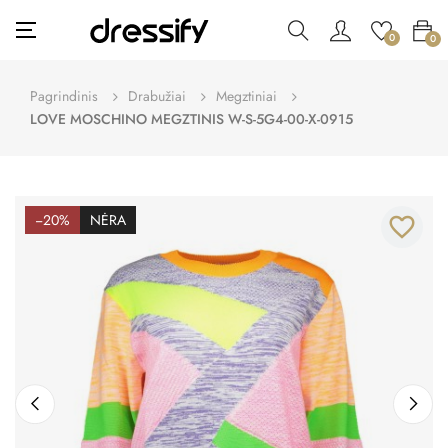
Toggle
☰
0
0
navigation
Pagrindinis
Drabužiai
Megztiniai
LOVE MOSCHINO MEGZTINIS W-S-5G4-00-X-0915
−20%
NĖRA
favorite_border