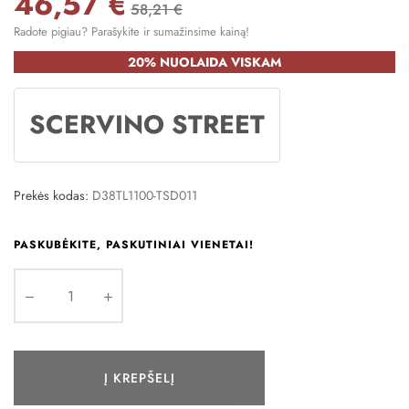
46,57 €
58,21 €
Radote pigiau? Parašykite ir sumažinsime kainą!
20% NUOLAIDA VISKAM
SCERVINO STREET
Prekės kodas:
D38TL1100-TSD011
PASKUBĖKITE, PASKUTINIAI VIENETAI!
Į KREPŠELĮ