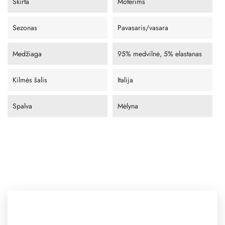
Skirta
Moterims
Sezonas
Pavasaris/vasara
Medžiaga
95% medvilnė, 5% elastanas
Kilmės šalis
Italija
Spalva
Mėlyna