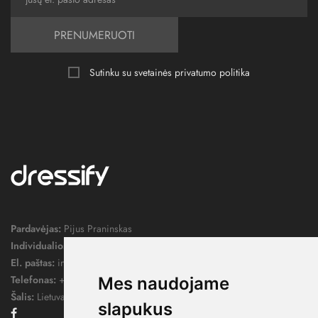
PRENUMERUOTI
Sutinku su svetainės
privatumo politika
Pardavėjas:
Pijus Praninskas
Individualios veiklos pažymos nr.:
1052124
El. paštas:
info@dressify.lt
Telefonas:
+370 676 78578
Mes naudojame
Šalis:
Lietuva
slapukus
Facebook