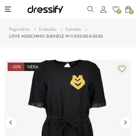
Toggle
☰
0
0
navigation
Pagrindinis
Drabužiai
Suknelės
LOVE MOSCHINO SUKNELĖ W-V-E00-80-S-2655
−20%
NĖRA
favorite_border