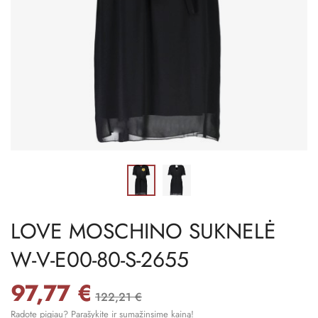
LOVE MOSCHINO SUKNELĖ
W-V-E00-80-S-2655
97,77 €
122,21 €
Radote pigiau? Parašykite ir sumažinsime kainą!