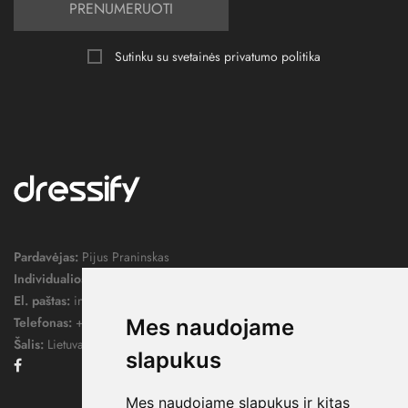
PRENUMERUOTI
Sutinku su svetainės
privatumo politika
Pardavėjas:
Pijus Praninskas
Individualios veiklos pažymos nr.:
1052124
El. paštas:
info@dressify.lt
Telefonas:
+370 676 78578
Mes naudojame
Šalis:
Lietuva
slapukus
Facebook
Mes naudojame slapukus ir kitas