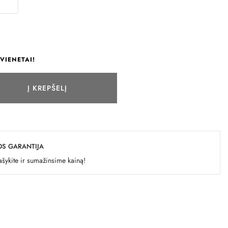
VIENETAI!
Į KREPŠELĮ
OS GARANTIJA
šykite ir sumažinsime kainą!