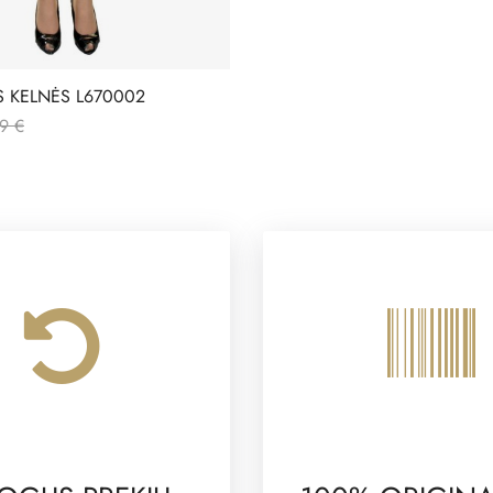
S KELNĖS L670002
9 €