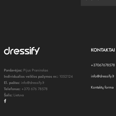
KONTAKTAI
+37067678578
Pardavėjas:
Pijus Praninskas
info@dressify.lt
Individualios veiklos pažymos nr.:
1052124
El. paštas:
info@dressify.lt
Kontaktų forma
Telefonas:
+370 676 78578
Šalis:
Lietuva
Facebook