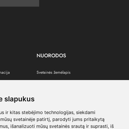
NUORODOS
macija
Svetainės žemėlapis
 slapukus
s
 ir kitas stebėjimo technologijas, siekdami
mūsų svetainėje patirtį, parodyti jums pritaikytą
bimus, išanalizuoti mūsų svetainės srautą ir suprasti, iš