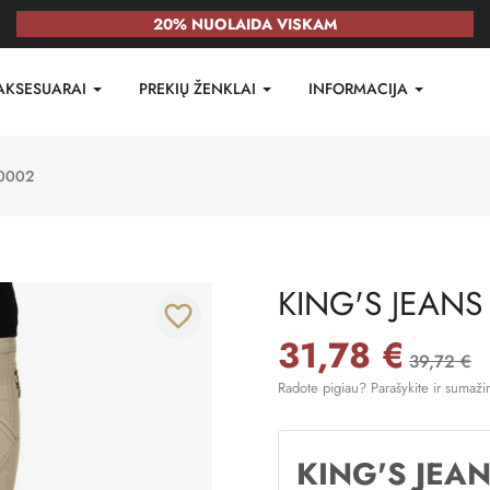
20% NUOLAIDA VISKAM
AKSESUARAI
PREKIŲ ŽENKLAI
INFORMACIJA
0002
KING'S JEANS
favorite_border
31,78 €
39,72 €
Radote pigiau? Parašykite ir sumaži
KING'S JEA