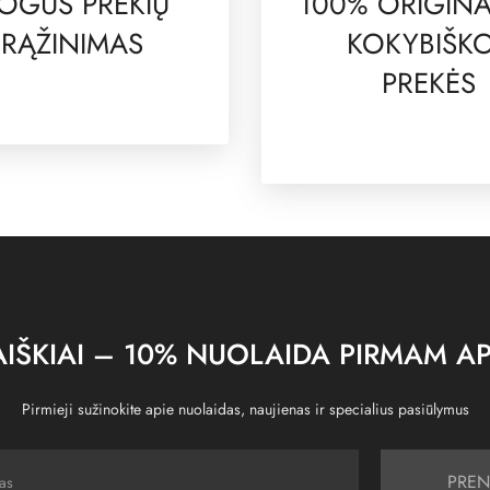
OGUS PREKIŲ
100% ORIGINA
RĄŽINIMAS
KOKYBIŠK
PREKĖS
IŠKIAI – 10% NUOLAIDA PIRMAM AP
Pirmieji sužinokite apie nuolaidas, naujienas ir specialius pasiūlymus
PREN