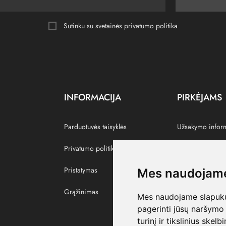
Sutinku su svetainės
privatumo politika
INFORMACIJA
PIRKĖJAMS
Parduotuvės taisyklės
Užsakymo infor
Privatumo politika
Grąžinti prekes
Pristatymas
Paskyra
Mes naudojame
Grąžinimas
Pamėgtos prekė
Mes naudojame slapukus
pagerinti jūsų naršymo 
turinį ir tikslinius skel