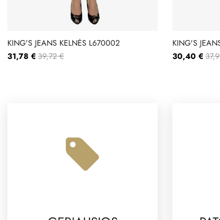
KING'S JEANS KELNĖS L670002
KING'S JEAN
31,78 €
39,72 €
30,40 €
37,9