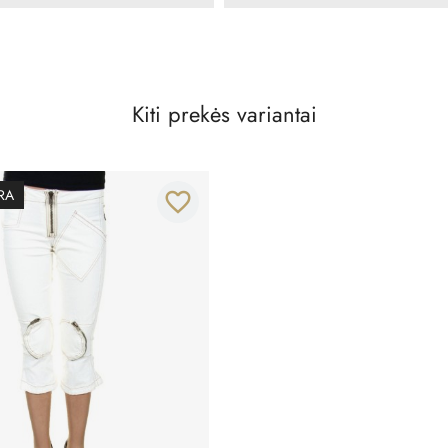
Kiti prekės variantai
RA
favorite_border