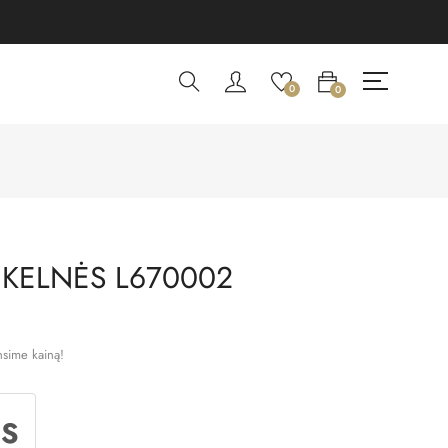
0
0
 KELNĖS L670002
nsime kainą!
NS