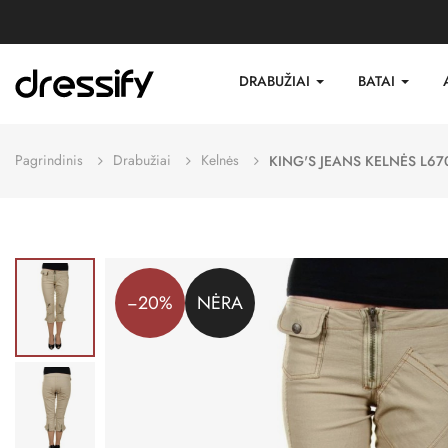
DRABUŽIAI
BATAI
Pagrindinis
Drabužiai
Kelnės
KING'S JEANS KELNĖS L67
−20%
NĖRA