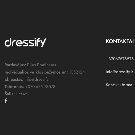
KONTAKTAI
+37067678578
Pardavėjas:
Pijus Praninskas
info@dressify.lt
Individualios veiklos pažymos nr.:
1052124
El. paštas:
info@dressify.lt
Kontaktų forma
Telefonas:
+370 676 78578
Šalis:
Lietuva
Facebook