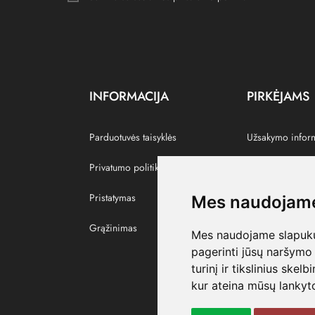
INFORMACIJA
PIRKĖJAMS
Parduotuvės taisyklės
Užsakymo infor
Privatumo politika
Grąžinti prekes
Pristatymas
Paskyra
Mes naudojame
Grąžinimas
Pamėgtos prekė
Mes naudojame slapukus
pagerinti jūsų naršymo 
turinį ir tikslinius skel
kur ateina mūsų lankyto