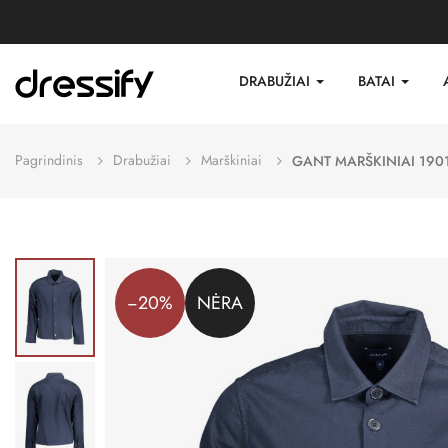
DRABUŽIAI
BATAI
Pagrindinis
Drabužiai
Marškiniai
GANT MARŠKINIAI 190
−20%
NĖRA