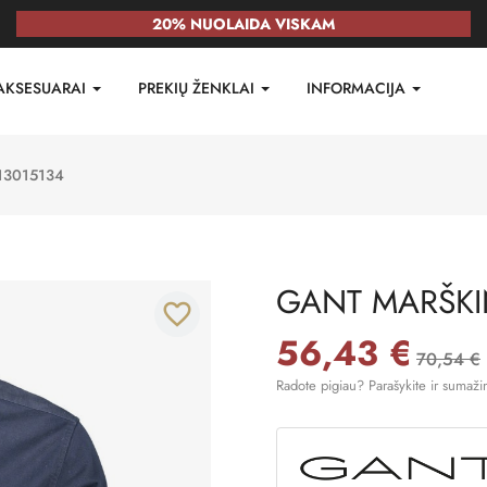
20% NUOLAIDA VISKAM
AKSESUARAI
PREKIŲ ŽENKLAI
INFORMACIJA
13015134
GANT MARŠKIN
favorite_border
56,43 €
70,54 €
Radote pigiau? Parašykite ir sumaži