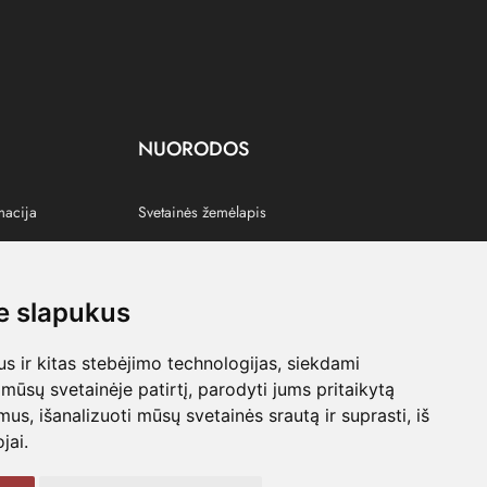
NUORODOS
macija
Svetainės žemėlapis
 slapukus
s
 ir kitas stebėjimo technologijas, siekdami
mūsų svetainėje patirtį, parodyti jums pritaikytą
bimus, išanalizuoti mūsų svetainės srautą ir suprasti, iš
jai.