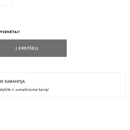
VIENETAI!
Į KREPŠELĮ
OS GARANTIJA
šykite ir sumažinsime kainą!