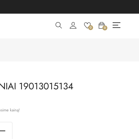
0
0
IAI 19013015134
nsime kainą!