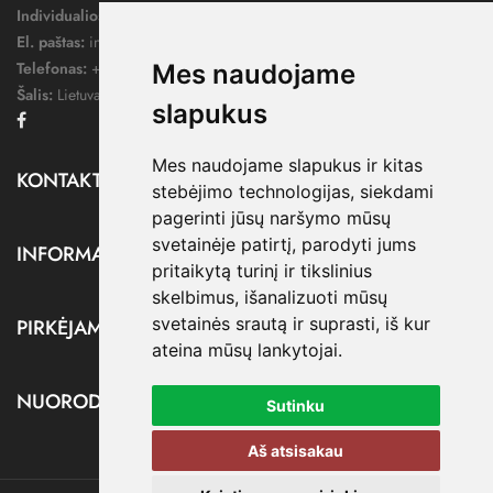
Individualios veiklos pažymos nr.:
1052124
El. paštas:
info@dressify.lt
Telefonas:
+370 676 78578
Mes naudojame
Šalis:
Lietuva
slapukus
Facebook
Mes naudojame slapukus ir kitas
KONTAKTAI

stebėjimo technologijas, siekdami
pagerinti jūsų naršymo mūsų
svetainėje patirtį, parodyti jums
INFORMACIJA

pritaikytą turinį ir tikslinius
skelbimus, išanalizuoti mūsų
svetainės srautą ir suprasti, iš kur
PIRKĖJAMS

ateina mūsų lankytojai.
NUORODOS

Sutinku
Aš atsisakau