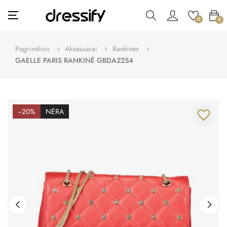
Toggle
☰
0
0
navigation
Pagrindinis
Aksesuarai
Rankinės
GAELLE PARIS RANKINĖ GBDA2254
−20%
NĖRA
favorite_border