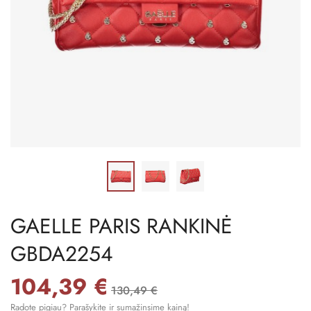
GAELLE PARIS RANKINĖ
GBDA2254
104,39 €
130,49 €
Radote pigiau? Parašykite ir sumažinsime kainą!