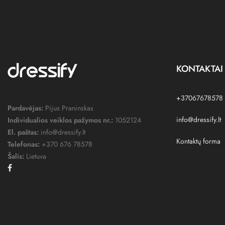
KONTAKTAI
+37067678578
Pardavėjas:
Pijus Praninskas
info@dressify.lt
Individualios veiklos pažymos nr.:
1052124
El. paštas:
info@dressify.lt
Kontaktų forma
Telefonas:
+370 676 78578
Šalis:
Lietuva
Facebook