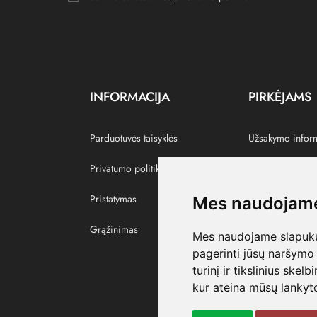
INFORMACIJA
PIRKĖJAMS
Parduotuvės taisyklės
Užsakymo infor
Privatumo politika
Grąžinti prekes
Pristatymas
Paskyra
Mes naudojame
Grąžinimas
Pamėgtos prekė
Mes naudojame slapukus
pagerinti jūsų naršymo 
turinį ir tikslinius skel
kur ateina mūsų lankyto