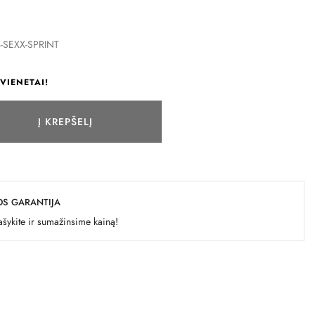
-SEXX-SPRINT
VIENETAI!
Į KREPŠELĮ
OS GARANTIJA
šykite ir sumažinsime kainą!