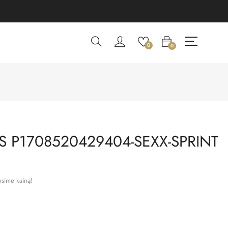
0
0
 P1708520429404-SEXX-SPRINT
nsime kainą!