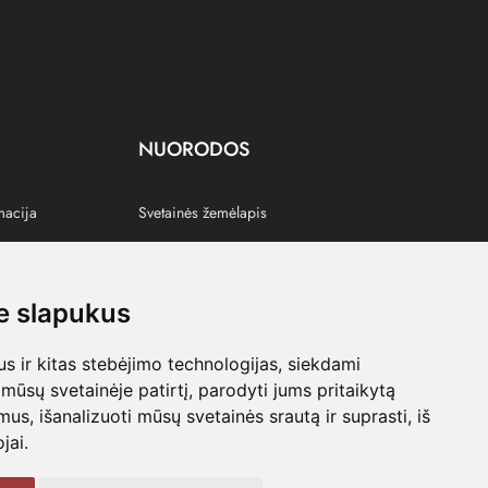
NUORODOS
macija
Svetainės žemėlapis
 slapukus
s
 ir kitas stebėjimo technologijas, siekdami
mūsų svetainėje patirtį, parodyti jums pritaikytą
bimus, išanalizuoti mūsų svetainės srautą ir suprasti, iš
jai.