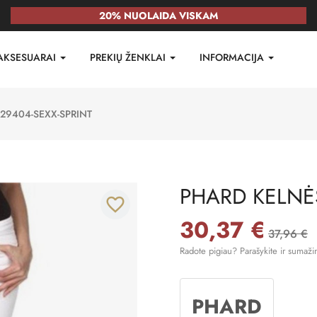
20% NUOLAIDA VISKAM
AKSESUARAI
PREKIŲ ŽENKLAI
INFORMACIJA
29404-SEXX-SPRINT
PHARD KELNĖS
favorite_border
30,37 €
37,96 €
Radote pigiau? Parašykite ir sumaži
PHARD